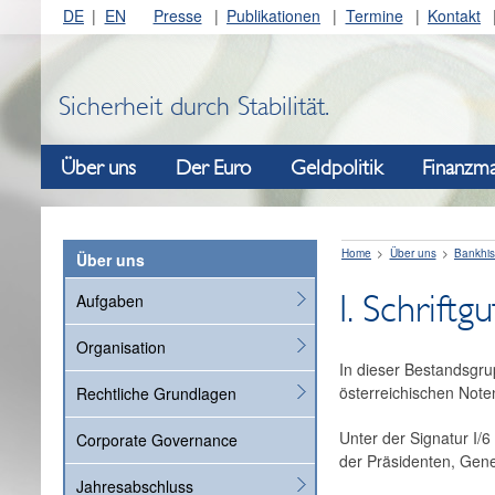
DE
EN
Presse
Publikationen
Termine
Kontakt
Sicherheit durch Stabilität.
Über uns
Der Euro
Geldpolitik
Finanzma
Home
Über uns
Bankhis
Über uns
I. Schrift
Aufgaben
Organisation
In dieser Bestandsgru
österreichischen Note
Rechtliche Grundlagen
Unter der Signatur I/
Corporate Governance
der Präsidenten, Gene
Jahresabschluss