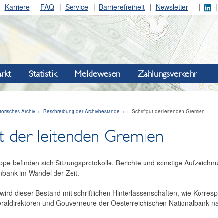
Karriere
FAQ
Service
Barrierefreiheit
Newsletter
rkt
Statistik
Meldewesen
Zahlungsverkehr
torisches Archiv
Beschreibung der Archivbestände
I. Schriftgut der leitenden Gremien
gut der leitenden Gremien
ppe befinden sich Sitzungsprotokolle, Berichte und sonstige Aufzeich
nbank im Wandel der Zeit.
6 wird dieser Bestand mit schriftlichen Hinterlassenschaften, wie Korr
raldirektoren und Gouverneure der Oesterreichischen Nationalbank na