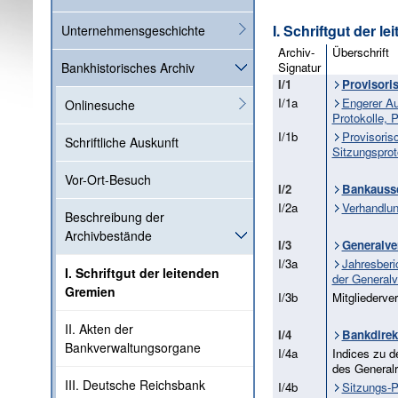
I. Schriftgut der l
Unternehmensgeschichte
Archiv-
Überschrift
Signatur
Bankhistorisches Archiv
I/1
Provisori
I/1a
Engerer Au
Onlinesuche
Protokolle, P
I/1b
Provisoris
Schriftliche Auskunft
Sitzungsprot
Vor-Ort-Besuch
I/2
Bankauss
I/2a
Verhandlu
Beschreibung der
Archivbestände
I/3
Generalv
I/3a
Jahresberi
I. Schriftgut der leitenden
der General
Gremien
I/3b
Mitgliederve
II. Akten der
I/4
Bankdirek
Bankverwaltungsorgane
I/4a
Indices zu d
des Generalr
III. Deutsche Reichsbank
I/4b
Sitzungs-P