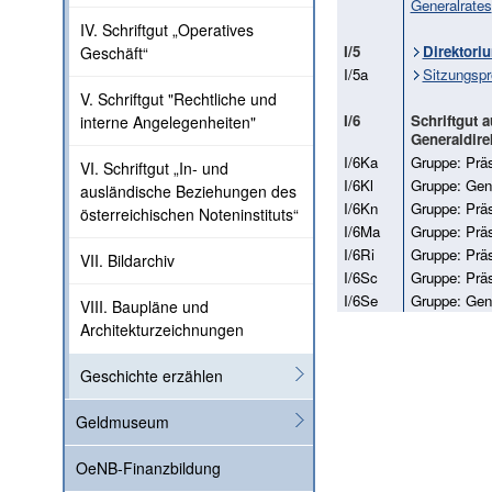
Generalrates
IV. Schriftgut „Operatives
I/5
Direktori
Geschäft“
I/5a
Sitzungspr
V. Schriftgut "Rechtliche und
I/6
Schriftgut 
interne Angelegenheiten"
Generaldir
I/6Ka
Gruppe: Prä
VI. Schriftgut „In- und
I/6Kl
Gruppe: Gen
ausländische Beziehungen des
I/6Kn
Gruppe: Prä
österreichischen Noteninstituts“
I/6Ma
Gruppe: Pr
I/6Ri
Gruppe: Prä
VII. Bildarchiv
I/6Sc
Gruppe: Prä
I/6Se
Gruppe: Gen
VIII. Baupläne und
Architekturzeichnungen
Geschichte erzählen
Geldmuseum
OeNB-Finanzbildung