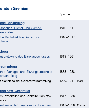
eitenden Gremien
Epoche
sche Bankleitung
sschuss: Plenar- und Comité-
1816−1817
räsidialien
che Bankdirektion: Akten und
1816−1817
okolle
chuss
ngsprotokolle des Bankausschusses
1819−1861
ersammlung
chte, Vorlagen und Sitzungsprotokolle
1863−1938
versammlung
rzeichnisse der Generalversammlung
1909, 1911−1921
tion bzw. Generalrat
en Protokollen der Bankdirektion bzw.
1817−1938
ates
rotokolle der Bankdirektion bzw. des
1817−1938, 1945−