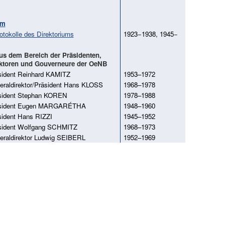
um
otokolle des Direktoriums
1923−1938, 1945−
aus dem Bereich der Präsidenten,
ektoren und Gouverneure der OeNB
sident Reinhard KAMITZ
1953–1972
eraldirektor/Präsident Hans KLOSS
1968–1978
sident Stephan KOREN
1978–1988
äsident Eugen MARGARÉTHA
1948–1960
sident Hans RIZZI
1945–1952
sident Wolfgang SCHMITZ
1968–1973
eraldirektor Ludwig SEIBERL
1952–1969