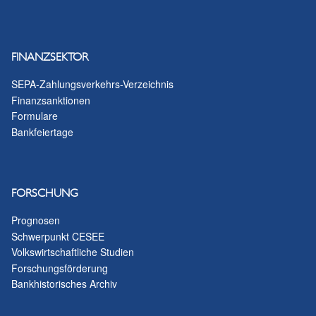
eingesetzt werden.
Im Zuge der Finanz- und Wirtschaftskrise wurden zusätzliche
FINANZSEKTOR
Offenmarktgeschäfte durchgeführt und die Zuteilungsverfahren
geändert. Siehe dazu
SEPA-Zahlungsverkehrs-Verzeichnis
Finanzsanktionen
Formulare
Bankfeiertage
FORSCHUNG
Prognosen
Schwerpunkt CESEE
Volkswirtschaftliche Studien
Forschungsförderung
Bankhistorisches Archiv