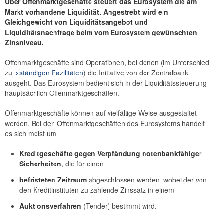
Über Offenmarktgeschäfte steuert das Eurosystem die am
Markt vorhandene Liquidität. Angestrebt wird ein
Offenmarktgeschäfte
Gleichgewicht von Liquiditätsangebot und
Tenderoperationen
Liquiditätsnachfrage beim vom Eurosystem gewünschten
Ständige Fazilitäten
Zinsniveau.
Mindestreserve
Offenmarktgeschäfte sind Operationen, bei denen (im Unterschied
Unkonventionelle Maßnahmen
zu
ständigen Fazilitäten
) die Initiative von der Zentralbank
Eurosystem Collateral Framework
ausgeht. Das Eurosystem bedient sich in der Liquiditätssteuerung
hauptsächlich Offenmarktgeschäften.
Konjunktur
Forschung
Offenmarktgeschäfte können auf vielfältige Weise ausgestaltet
Erhebungen
werden. Bei den Offenmarktgeschäften des Eurosystems handelt
es sich meist um
Schwerpunkt Zentral-, Ost- und Südosteuropa (CESEE)
Schwerpunkt Globalisierung
Kreditgeschäfte gegen Verpfändung notenbankfähiger
Sicherheiten
, die für einen
befristeten Zeitraum
abgeschlossen werden, wobei der von
den Kreditinstituten zu zahlende Zinssatz in einem
Auktionsverfahren
(Tender) bestimmt wird.