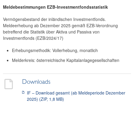
Außenwirtschaftsstatistik
Meldebestimmungen EZB-Investmentfondsstatistik
EZB-Monetärstatistiken und verwandte Bereiche
Vermögensbestand der inländischen Investmentfonds.
EZB-Statistiken von Monetären Finanzinstituten
Meldeerhebung ab Dezember 2025 gemäß EZB-Verordnung
(MFIs)
betreffend die Statistik über Aktiva und Passiva von
EZB-Mindestreserve
Investmentfonds (EZB/2024/17)
Statistik finanzieller Mantelkapitalgesellschaften
Erhebungsmethodik: Vollerhebung, monatlich
Investmentfondsstatistik
Melderkreis: österreichische Kapitalanlagegesellschaften
EZB-Versicherungsstatistik
EZB-Pensionskassenstatistik
Bausparkassenstatistik
Downloads
Leistungs- und Strukturerhebung
IF – Download gesamt (ab Meldeperiode Dezember
Finanzmarktstabilitätsstatistik
2025) (ZIP, 1,8 MB)
Granulare Kreditdatenerhebung
Zahlungsinstitute
Datenaustausch
Gemeinsames Meldewesen-Datenmodell