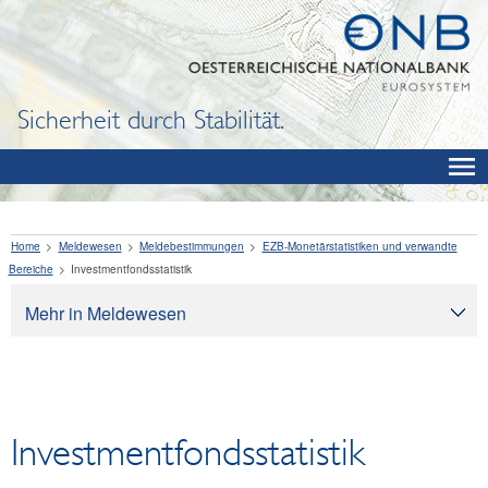
Sicherheit durch Stabilität.
Home
Meldewesen
Meldebestimmungen
EZB-Monetärstatistiken und verwandte
Bereiche
Investmentfondsstatistik
Mehr in Meldewesen
Meldewesen
Meldepflichtabfrage
Meldebestimmungen
Investmentfondsstatistik
Stammdaten
Aufsichtsstatistik