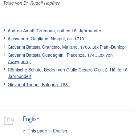
Texte von Dr. Rudolf Hopfner
Jahresabschluss
Unternehmensgeschichte
Bankhistorisches Archiv
Andrea Amati, Cremona, spätes 16. Jahrhundert
Geldmuseum
Alessandro Gagliano, Neapel, ca. 1710
OeNB-Finanzbildung
Giovanni Battista Grancino, Mailand, 1706, „ex Piatti-Dunlop“
Forschungsförderung
Giovanni Battista Guadagnini, Piacenza, 174., „ex von
Kunst und Kultur
Zweygberg“
Sammlung historischer Streichinstrumente
Römische Schule, Boden von Giulio Cesare Gigli, 2. Hälfte 18.
Geigenbauer
Jahrhundert
Violinen
Giovanni Tononi, Bologna, 1681
Violen
Violoncelli
Glossar
Leihnahme
English
Sammlung Oesterreichische Nationalbank
This page in English.