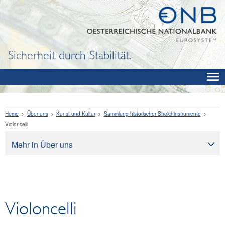
Sicherheit durch Stabilität.
Home
Über uns
Kunst und Kultur
Sammlung historischer Streichinstrumente
Violoncelli
Mehr in Über uns
Über uns
Aufgaben
Organisation
Violoncelli
Rechtliche Grundlagen
Corporate Governance