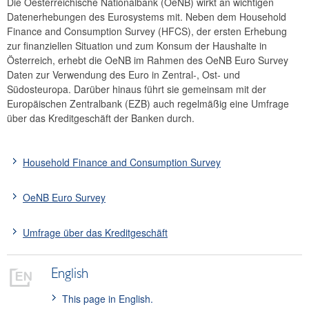
Die Oesterreichische Nationalbank (OeNB) wirkt an wichtigen
Forschung
Datenerhebungen des Eurosystems mit. Neben dem Household
Finance and Consumption Survey (HFCS), der ersten Erhebung
Erhebungen
zur finanziellen Situation und zum Konsum der Haushalte in
Household Finance and Consumption Survey
Österreich, erhebt die OeNB im Rahmen des OeNB Euro Survey
OeNB Euro Survey
Daten zur Verwendung des Euro in Zentral-, Ost- und
Südosteuropa. Darüber hinaus führt sie gemeinsam mit der
Umfrage über das Kreditgeschäft
Europäischen Zentralbank (EZB) auch regelmäßig eine Umfrage
Schwerpunkt Zentral-, Ost- und Südosteuropa (CESEE)
über das Kreditgeschäft der Banken durch.
Schwerpunkt Globalisierung
Household Finance and Consumption Survey
OeNB Euro Survey
Umfrage über das Kreditgeschäft
English
This page in English.