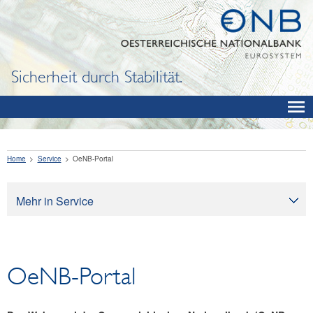
Sicherheit durch Stabilität.
Home
Service
OeNB-Portal
Mehr in Service
Service
Zinssätze und Wechselkurse
OeNB-Portal
Glossar
Dictionary
Linksammlung