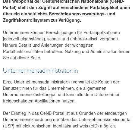
Das Webportal der Oesterreichischen Nationalbank (OeNB-
Ausschreibungen
Portal) stellt den Zugriff auf verschiedene Portalapplikationen
über ein einheitliches Berechtigungsverwaltungs- und
Unterschriftenverzeichnis
Zugriffskontrollsystem zur Verfügung.
Bankfeiertage
Newsletter Anmeldung
Unternehmen können Berechtigungen für Portalapplikationen
Impressum und Haftung
jederzeit eigenständig, schnell und unbürokratisch vergeben.
Nähere Details und Anleitungen der wichtigsten
Datenschutz
Portalfunktionalitäten betreffend Nutzung und Administration finden
OeNB-Portal
Sie auf dieser Seite.
Unternehmensadministrator:in
Ein:e Unternehmensadministrator:in verwaltet die Konten der
Benutzer:innen für das Unternehmen, die allgemeinen
Unternehmenseinstellungen und kann alle dem Unternehmen
freigeschalteten Applikationen nutzen.
Der Einstieg in das OeNB-Portal ist aus Gründen der eindeutigen
Unternehmenszuordnung nur über das Unternehmensserviceportal
(USP) mit elektronischem Identitätsnachweis (eID) möglich.