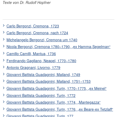
Texte von Dr. Rudolf Hopfner
Jahresabschluss
Unternehmensgeschichte
Bankhistorisches Archiv
Carlo Bergonzi, Cremona, 1723
Geldmuseum
Carlo Bergonzi, Cremona, nach 1724
OeNB-Finanzbildung
Michelangelo Bergonzi, Cremona um 1740
Forschungsförderung
Nicola Bergonzi, Cremona 1780–1790, „ex Hamma-Segelman“
Kunst und Kultur
Camillo Camilli, Mantua, 1736
Sammlung historischer Streichinstrumente
Ferdinando Gagliano, Neapel, 1770−1780
Geigenbauer
Antonio Gragnani, Livorno, 1779
Violinen
Giovanni Battista Guadagnini, Mailand, 1749
Violen
Giovanni Battista Guadagnini, Mailand, 1751−1753
Violoncelli
Giovanni Battista Guadagnini, Turin, 1770−1775, „ex Meinel“
Glossar
Giovanni Battista Guadagnini, Turin, 1772
Leihnahme
Giovanni Battista Guadagnini, Turin, 1774, „Mantegazza“
Sammlung Oesterreichische Nationalbank
Giovanni Battista Guadagnini, Turin, 1776, „ex Beare-ex Tetzlaff“
Giovanni Battista Guadagnini, Turin, 177.