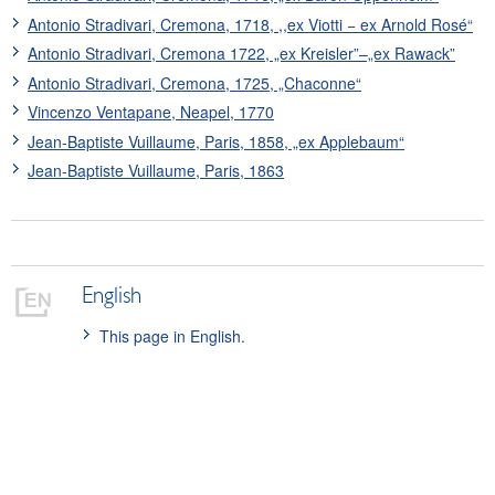
Antonio Stradivari, Cremona, 1718, ,,ex Viotti − ex Arnold Rosé“
Antonio Stradivari, Cremona 1722, „ex Kreisler”–„ex Rawack”
Antonio Stradivari, Cremona, 1725, „Chaconne“
Vincenzo Ventapane, Neapel, 1770
Jean-Baptiste Vuillaume, Paris, 1858, „ex Applebaum“
Jean-Baptiste Vuillaume, Paris, 1863
English
This page in English.