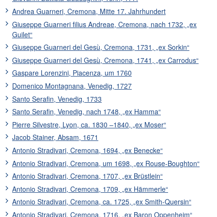
Andrea Guarneri, Cremona, Mitte 17. Jahrhundert
Giuseppe Guarneri filius Andreae, Cremona, nach 1732, „ex
Guilet“
Giuseppe Guarneri del Gesù, Cremona, 1731, „ex Sorkin“
Giuseppe Guarneri del Gesù, Cremona, 1741, „ex Carrodus“
Gaspare Lorenzini, Piacenza, um 1760
Domenico Montagnana, Venedig, 1727
Santo Serafin, Venedig, 1733
Santo Serafin, Venedig, nach 1748, „ex Hamma“
Pierre Silvestre, Lyon, ca. 1830 –1840, „ex Moser“
Jacob Stainer, Absam, 1671
Antonio Stradivari, Cremona, 1694, „ex Benecke“
Antonio Stradivari, Cremona, um 1698, „ex Rouse-Boughton“
Antonio Stradivari, Cremona, 1707, „ex Brüstlein“
Antonio Stradivari, Cremona, 1709, „ex Hämmerle“
Antonio Stradivari, Cremona, ca. 1725, „ex Smith-Quersin“
Antonio Stradivari, Cremona, 1716, „ex Baron Oppenheim“