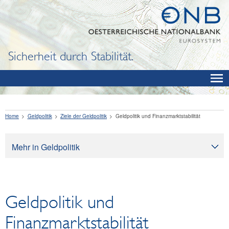
Sicherheit durch Stabilität.
Home
Geldpolitik
Ziele der Geldpolitik
Geldpolitik und Finanzmarktstabilität
Mehr in Geldpolitik
Geldpolitik
Ziele der Geldpolitik
Geldpolitik und
Das Preisstabilitätsziel des Eurosystems
Die geldpolitische Strategie des Eurosystems
Finanzmarktstabilität
Geldpolitik und Finanzmarktstabilität