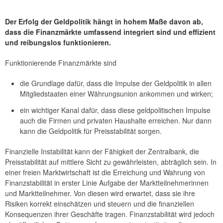
Wirkung der Geldpolitik
Der Erfolg der Geldpolitik hängt in hohem Maße davon ab,
Umsetzung der Geldpolitik
dass die Finanzmärkte umfassend integriert sind und effizient
Konjunktur
und reibungslos funktionieren.
Forschung
Funktionierende Finanzmärkte sind
Erhebungen
Schwerpunkt Zentral-, Ost- und Südosteuropa (CESEE)
die Grundlage dafür, dass die Impulse der Geldpolitik in allen
Mitgliedstaaten einer Währungsunion ankommen und wirken;
Schwerpunkt Globalisierung
ein wichtiger Kanal dafür, dass diese geldpolitischen Impulse
auch die Firmen und privaten Haushalte erreichen. Nur dann
kann die Geldpolitik für Preisstabilität sorgen.
Finanzielle Instabilität kann der Fähigkeit der Zentralbank, die
Preisstabilität auf mittlere Sicht zu gewährleisten, abträglich sein. In
einer freien Marktwirtschaft ist die Erreichung und Wahrung von
Finanzstabilität in erster Linie Aufgabe der Marktteilnehmerinnen
und Marktteilnehmer. Von diesen wird erwartet, dass sie ihre
Risiken korrekt einschätzen und steuern und die finanziellen
Konsequenzen ihrer Geschäfte tragen. Finanzstabilität wird jedoch