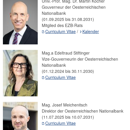
Univ.-Prof. Mag. Dr. Martin Kocher
OeNB West
Gouverneur der Oesterreichischen
Nationalbank
Repräsentanz Brüssel
(01.09.2025 bis 31.08.2031)
Beteiligungen
Mitglied des EZB-Rats
ESG-Nachhaltigkeit
Curriculum Vitae
/
Kalender
Rechtliche Grundlagen
Corporate Governance
Mag.a Edeltraud Stiftinger
Jahresabschluss
Vize-Gouverneurin der Oesterreichischen
Unternehmensgeschichte
Nationalbank
Bankhistorisches Archiv
(01.12.2024 bis 30.11.2030)
Curriculum Vitae
Geldmuseum
OeNB-Finanzbildung
Forschungsförderung
Kunst und Kultur
Mag. Josef Meichenitsch
Direktor der Oesterreichischen Nationalbank
(11.07.2025 bis 10.07.2031)
Curriculum Vitae