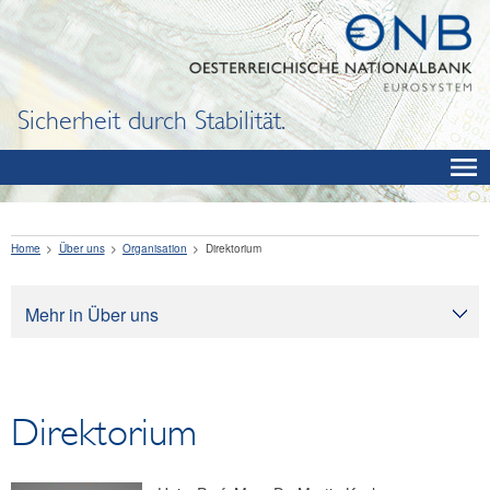
Sicherheit durch Stabilität.
Home
Über uns
Organisation
Direktorium
Mehr in Über uns
Über uns
Aufgaben
Direktorium
Organisation
Generalrat
Direktorium