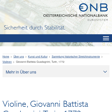
Sicherheit durch Stabilität.
Home
Über uns
Kunst und Kultur
Sammlung historischer Streichinstrumente
Violinen
Giovanni Battista Guadagnini, Turin, 1772
Mehr in Über uns
Über uns
Aufgaben
Organisation
Violine, Giovanni Battista
Rechtliche Grundlagen
Corporate Governance