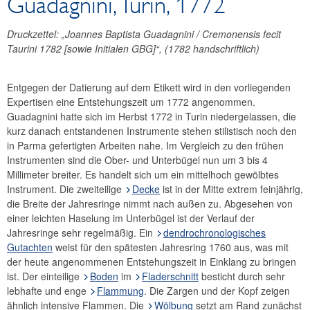
Guadagnini, Turin, 1772
Jahresabschluss
Unternehmensgeschichte
Druckzettel: „Joannes Baptista Guadagnini / Cremonensis fecit
Taurini 1782 [sowie Initialen GBG]“, (1782 handschriftlich)
Bankhistorisches Archiv
Geldmuseum
Entgegen der Datierung auf dem Etikett wird in den vorliegenden
OeNB-Finanzbildung
Expertisen eine Entstehungszeit um 1772 angenommen.
Forschungsförderung
Guadagnini hatte sich im Herbst 1772 in Turin niedergelassen, die
Kunst und Kultur
kurz danach entstandenen Instrumente stehen stilistisch noch den
Sammlung historischer Streichinstrumente
in Parma gefertigten Arbeiten nahe. Im Vergleich zu den frühen
Instrumenten sind die Ober- und Unterbügel nun um 3 bis 4
Geigenbauer
Millimeter breiter. Es handelt sich um ein mittelhoch gewölbtes
Violinen
Instrument. Die zweiteilige
Decke
ist in der Mitte extrem feinjährig,
Violen
die Breite der Jahresringe nimmt nach außen zu. Abgesehen von
einer leichten Haselung im Unterbügel ist der Verlauf der
Violoncelli
Jahresringe sehr regelmäßig. Ein
dendrochronologisches
Glossar
Gutachten
weist für den spätesten Jahresring 1760 aus, was mit
Leihnahme
der heute angenommenen Entstehungszeit in Einklang zu bringen
ist. Der einteilige
Boden
im
Fladerschnitt
besticht durch sehr
Sammlung Oesterreichische Nationalbank
lebhafte und enge
Flammung
. Die Zargen und der Kopf zeigen
ähnlich intensive Flammen. Die
Wölbung
setzt am Rand zunächst