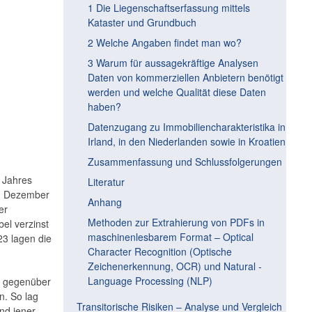
1 Die Liegenschaftserfassung mittels
Kataster und Grundbuch
2 Welche Angaben findet man wo?
3 Warum für aussagekräftige Analysen
Daten von kommerziellen Anbietern benötigt
werden und welche Qualität diese Daten
haben?
Datenzugang zu Immobiliencharakteristika in
Irland, in den Niederlanden ­sowie in Kroatien
Zusammenfassung und Schlussfolgerungen
 Jahres
Literatur
im Dezember
Anhang
er
Methoden zur Extrahierung von PDFs in
el verzinst
maschinenlesbarem Format – Optical
23 lagen die
Character Recognition (Optische
Zeichenerkennung, OCR) und Natural ­
Language Processing (NLP)
e gegenüber
n. So lag
Transitorische Risiken – Analyse und Vergleich
nd jener