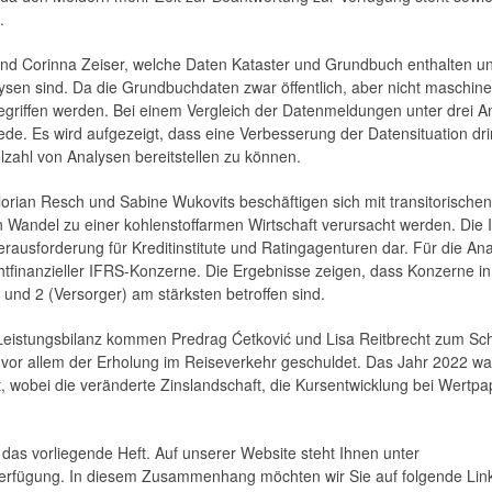
.
und Corinna Zeiser, welche Daten Kataster und Grundbuch enthalten u
lysen sind. Da die Grundbuchdaten zwar öffentlich, aber nicht maschin
griffen werden. Bei einem Vergleich der ­Datenmeldungen unter drei A
ede. Es wird aufgezeigt, dass eine Verbesserung der Datensituation dr
elzahl von Analysen bereitstellen zu können.
rian Resch und Sabine Wukovits beschäftigen sich mit transitorischen
 Wandel zu einer kohlenstoffarmen Wirtschaft verursacht werden. Die I
Herausforderung für Kreditinstitute und ­Ratingagenturen dar. Für die An
htfinanzieller IFRS-Konzerne. Die Ergebnisse zeigen, dass Konzerne i
) und 2 (Versorger) am stärksten betroffen sind.
Leistungsbilanz kommen Predrag Ćetković und Lisa Reitbrecht zum Sch
ist vor allem der Erholung im Reiseverkehr geschuldet. Das Jahr 2022 wa
 wobei die veränderte Zinslandschaft, die Kurs­entwicklung bei Wertpa
das vorliegende Heft. Auf unserer Website steht Ihnen unter
rfügung. In diesem Zusammenhang möchten wir Sie auf folgende Lin