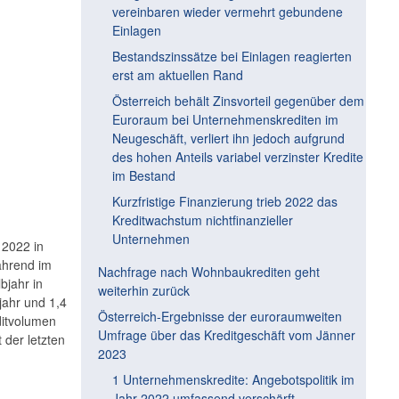
vereinbaren wieder vermehrt gebundene
Einlagen
Bestandszinssätze bei Einlagen reagierten
erst am aktuellen Rand
Österreich behält Zinsvorteil gegenüber dem
Euroraum bei Unternehmenskrediten im
Neugeschäft, verliert ihn jedoch aufgrund
des hohen Anteils variabel verzinster Kredite
im Bestand
Kurzfristige Finanzierung trieb 2022 das
Kreditwachstum nichtfinanzieller
Unternehmen
 2022 in
ährend im
Nachfrage nach Wohnbaukrediten geht
bjahr in
weiterhin zurück
jahr und 1,4
Österreich-Ergebnisse der euroraumweiten
ditvolumen
Umfrage über das Kreditgeschäft vom Jänner
 der letzten
2023
1 Unternehmenskredite: Angebotspolitik im
Jahr 2022 umfassend verschärft