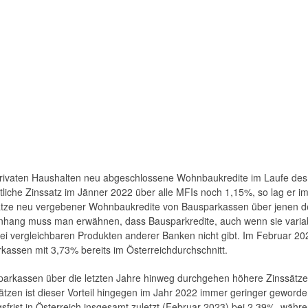
it privaten Haushalten neu abgeschlossene Wohnbaukredite im Laufe des
ittliche Zinssatz im Jänner 2022 über alle MFIs noch 1,15%, so lag er 
sätze neu vergebener Wohnbaukredite von Bausparkassen über jenen d
enhang muss man erwähnen, dass Bausparkredite, auch wenn sie variab
ei vergleichbaren Produkten anderer Banken nicht gibt. Im Februar 20
assen mit 3,73% bereits im Österreichdurchschnitt.
parkassen über die letzten Jahre hinweg durchgehen höhere Zinssätz
ätzen ist dieser Vorteil hingegen im Jahr 2022 immer geringer geworde
sfrist in Österreich insgesamt zuletzt (Februar 2023) bei 2,39%, währe