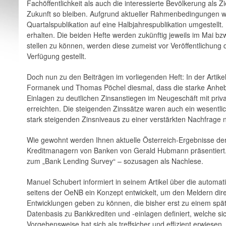
­Fachöffentlichkeit als auch die interessierte Bevölkerung als 
Zukunft so bleiben. Aufgrund aktueller ­Rahmenbedingungen w
Quartalspublikation auf eine Halbjahrespublikation umgestellt. 
erhalten. Die beiden Hefte werden zukünftig jeweils im Mai bz
stellen zu können, ­werden diese zumeist vor Veröffentlichung
Verfügung gestellt.
Doch nun zu den Beiträgen im vorliegenden Heft: In der Artikel
Formanek und Thomas Pöchel diesmal, dass die starke Anhebung
Einlagen zu deutlichen Zinsanstiegen im Neugeschäft mit priv
erreichten. Die steigenden Zinssätze waren auch ein wesentlic
stark steigenden Zinsniveaus zu einer verstärkten Nachfrage n
Wie gewohnt werden Ihnen aktuelle Österreich-Ergebnisse de
Kreditmanagern von Banken von Gerald Hubmann präsentiert. A
zum „Bank ­Lending Survey“ – sozusagen als Nachlese.
Manuel Schubert informiert in seinem Artikel über die automatis
seitens der OeNB ein Konzept entwickelt, um den Meldern dir
Entwicklungen geben zu können, die bisher erst zu einem spät
Datenbasis zu Bankkrediten und -einlagen definiert, welche si
Vorgehensweise hat sich als treffsicher und effizient erwiese