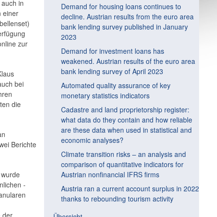
 auch in
Demand for housing loans continues to
 einer
decline. Austrian results from the euro area
bellenset)
bank lending survey published in January
Verfügung
2023
nline zur
Demand for investment loans has
weakened. Austrian results of the euro area
bank lending survey of April 2023
Klaus
auch bei
Automated quality assurance of key
hren
monetary statistics indicators
ten die
Cadastre and land proprietorship register:
what data do they contain and how reliable
are these data when used in statistical and
an
economic analyses?
wei Berichte
Climate transition risks – an analysis and
comparison of quantitative indicators for
o wurde
Austrian nonfinancial IFRS firms
lichen ­
Austria ran a current account surplus in 2022
ranularen
thanks to rebounding tourism activity
e der
Übersicht