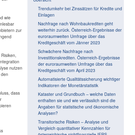
Trendumkehr bei Zinssätzen für Kredite und
Einlagen
nd wie
Nachfrage nach Wohnbaukrediten geht
enlesbar
weiterhin zurück. Österreich-Ergebnisse der
nbietern zur
euroraumweiten Umfrage über das
ingend
Kreditgeschäft vom Jänner 2023
Schwächere Nachfrage nach
 Risiken,
Investitionskrediten. Österreich-Ergebnisse
ntegration
der euroraumweiten Umfrage über das
alyse nutzen
Kreditgeschäft vom April 2023
n den
Automatisierte Qualitätssicherung wichtiger
Indikatoren der Monetärstatistik
luss, dass
Kataster und Grundbuch – welche Daten
r
enthalten sie und wie verlässlich sind die
pieren
Angaben für statistische und ökonomische
Analysen?
Transitorische Risiken – Analyse und
Vergleich quantitativer Kennzahlen für
ks
österreichische nichtfinanzielle IFRS-