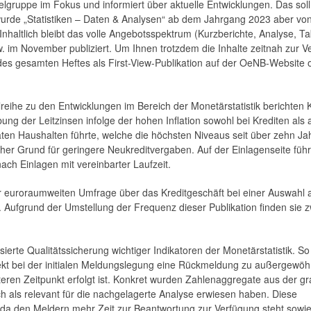
Zielgruppe im Fokus und informiert über aktuelle Entwicklungen. Das soll
urde „Statistiken – Daten & Analysen“ ab dem Jahrgang 2023 aber von
Inhaltlich bleibt das volle Angebotsspektrum (Kurz­berichte, Analyse, Ta
w. im November publiziert. Um Ihnen trotzdem die Inhalte zeitnah zur 
 des gesamten Heftes als First-View-Publikation auf der OeNB-Website o
reihe zu den Entwicklungen im ­Bereich der Monetärstatistik berichten 
 der Leitzinsen infolge der hohen Inflation sowohl bei Krediten als 
aten Haushalten führte, welche die höchsten Niveaus seit über zehn Ja
her Grund für geringere Neukreditvergaben. Auf der Einlagenseite führ
ach Einlagen mit vereinbarter Laufzeit.
r euroraumweiten Umfrage über das Kreditgeschäft bei einer Auswahl 
ufgrund der Umstellung der Frequenz dieser Publikation finden sie z
ierte Qualitätssicherung ­wichtiger Indikatoren der Monetärstatistik. S
ekt bei der initialen Meldungslegung eine Rückmeldung zu außergewöhn
eren Zeitpunkt erfolgt ist. Konkret wurden Zahlenaggregate aus der g
ch als relevant für die nachgelagerte Analyse erwiesen haben. Diese
n, da den Meldern mehr Zeit zur Beantwortung zur Verfügung steht sowi