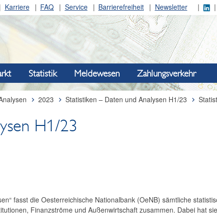
Karriere
FAQ
Service
Barrierefreiheit
Newsletter
rkt
Statistik
Meldewesen
Zahlungsverkehr
 Analysen
2023
Statistiken – Daten und Analysen H1/23
Stati
lysen H1/23
sen“ fasst die Oesterreichische ­Nationalbank (OeNB) sämtliche statisti
titutionen, Finanzströme und Außenwirtschaft zusammen. Dabei hat sie