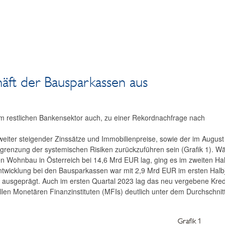
häft der Bausparkassen aus
m restlichen Bankensektor auch, zu einer Rekordnachfrage nach
 weiter steigender Zinssätze und Immobilienpreise, sowie der im August
grenzung der systemischen Risiken zurückzuführen sein (Grafik 1). W
n Wohnbau in Österreich bei 14,6 Mrd EUR lag, ging es im zweiten Hal
Entwicklung bei den Bausparkassen war mit 2,9 Mrd EUR im ersten Halb
 ausgeprägt. Auch im ersten Quartal 2023 lag das neu vergebene Kre
en Monetären Finanzinstituten (MFIs) deutlich unter dem Durchschnitt