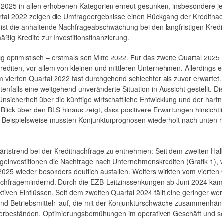
al 2025 in allen erhobenen Kategorien erneut gesunken, insbesondere j
Quartal 2022 zeigen die Umfrageergebnisse einen Rückgang der Kreditna
t ist die anhaltende Nachfrageabschwächung bei den langfristigen Kred
ßig Kredite zur Investitionsfinanzierung.
ig optimistisch – erstmals seit Mitte 2022. Für das zweite Quartal 2025
editen, vor allem von kleinen und mittleren Unternehmen. Allerdings e
vierten Quartal 2022 fast durchgehend schlechter als zuvor erwartet.
falls eine weitgehend unveränderte Situation in Aussicht gestellt. Di
icherheit über die künftige wirtschaftliche Entwicklung und der hart
Blick über den BLS hinaus zeigt, dass positivere Erwartungen hinsichtl
nd. Beispielsweise mussten Konjunkturprognosen wiederholt nach unten r
rtstrend bei der Kreditnachfrage zu entnehmen: Seit dem zweiten Hal
ageinvestitionen die Nachfrage nach Unternehmenskrediten (Grafik 1), 
2025 wieder besonders deutlich ausfallen. Weiters wirkten vom vierten 
achfragemindernd. Durch die EZB-Leitzinssenkungen ab Juni 2024 kam
ktiven Einflüssen. Seit dem zweiten Quartal 2024 fällt eine geringer w
und Betriebsmitteln auf, die mit der Konjunkturschwäche zusammenhän
agerbeständen, Optimierungsbemühungen im operativen Geschäft und s