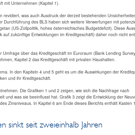
t mit Unternehmen (Kapitel 1).
n revidiert, was auch Ausdruck der derzeit bestehenden Unsicherheiten
r Durchführung des BLS haben sich weitere Verwerfungen mit potenzie
getan (US-Zollpolitik, hohes österreichisches Budgetdefizit). Diese Au
k auf zukünftige Entwicklungen im Kreditgeschäft) daher noch nicht e
 der Umfrage über das Kreditgeschäft im Euroraum (Bank Lending Surve
ehmen, Kapitel 2 das Kreditgeschäft mit privaten Haushalten.
ema. In den Kapiteln 4 und 5 geht es um die Auswirkungen der Kreditqu
en und ihr Kreditgeschäft.
entnehmen. Die Grafiken 1 und 2 zeigen, wie sich die Nachfrage nach
 und was sie beeinflusst hat. Grafik 3 zeigt die Entwicklung der Neu
des Zinsniveaus. In Kapitel 6 am Ende dieses Berichts enthält Kasten 
 sinkt seit zweieinhalb Jahren