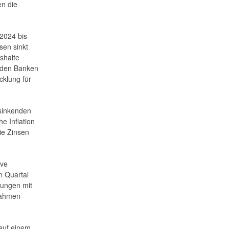
en die
 2024 bis
sen sinkt
shalte
i den Banken
cklung für
 sinkenden
e Inflation
ie Zinsen
ive
n Quartal
fungen mit
nahmen-
 auf einem