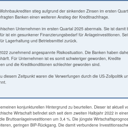
 Wohnbaukrediten stieg aufgrund der sinkenden Zinsen im ersten Quar
befragten Banken einen weiteren Anstieg der Kreditnachfrage.
chischen Unternehmen im ersten Quartal 2025 abermals. Sie ist damit b
für ist ein gesunkener Finanzierungsbedarf für Anlageinvestitionen. Se
ür Lagerhaltung und Betriebsmittel zurück.
t 2022 zunehmend angespannte Risikosituation. Die Banken haben dahe
härft. Für Unternehmen ist es somit schwieriger geworden, Kredite
n und die Kreditkonditionen schlechter geworden sind.
diesem Zeitpunkt waren die Verwerfungen durch die US-Zollpolitik un
nnt.
meinen konjunkturellen Hintergrund zu beurteilen. Dieser ist aktuell 
hische Wirtschaft befindet sich seit dem zweiten Halbjahr 2022 in eine
die Bruttoanlageinvestitionen um 3,4 %. Die jüngste Wirtschaftsprogno
iteren, geringen BIP-Rückgang. Die damit verbundene Investitionssch