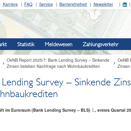
Karriere
FAQ
Service
Barrierefreiheit
Newsletter
rkt
Statistik
Meldewesen
Zahlungsverkehr
OeNB Report 2025/7: Bank Lending Survey – Sinkende
OeNB R
Zinsen beleben Nachfrage nach Wohnbaukrediten
Zinsen
Lending Survey – Sinkende Zin
hnbaukrediten
1
äft im Euroraum (Bank Lending Survey – BLS)
, erstes Quartal 2