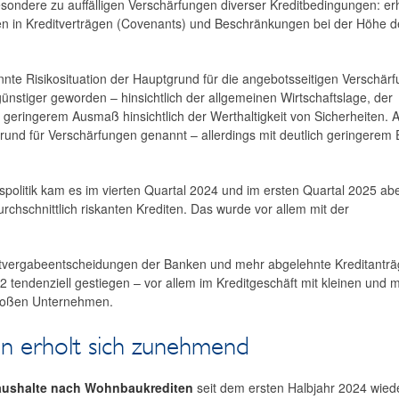
sondere zu auffälligen Verschärfungen diverser Kreditbedingungen: er
gen in Kreditverträgen (Covenants) und Beschränkungen bei der Höhe d
 Risikosituation der Hauptgrund für die angebotsseitigen Verschärf
ünstiger geworden – hinsichtlich der allgemeinen Wirtschaftslage, der
geringerem Ausmaß hinsichtlich der Werthaltigkeit von Sicherheiten. 
und für Verschärfungen genannt – allerdings mit deutlich geringerem E
olitik kam es im vierten Quartal 2024 und im ersten Quartal 2025 ab
chschnittlich riskanten Krediten. Das wurde vor allem mit der
ditvergabeentscheidungen der Banken und mehr abgelehnte Kreditanträ
 tendenziell gestiegen – vor allem im Kreditgeschäft mit kleinen und m
großen Unternehmen.
n erholt sich zunehmend
Haushalte nach Wohnbaukrediten
seit dem ersten Halbjahr 2024 wied