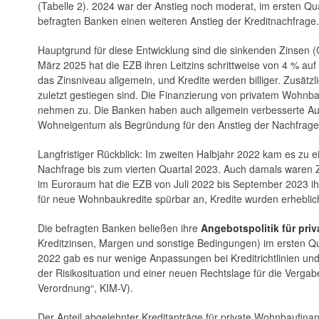
(Tabelle 2). 2024 war der Anstieg noch moderat, im ersten Qua
befragten Banken einen weiteren Anstieg der Kreditnachfrage.
Hauptgrund für diese Entwicklung sind die sinkenden Zinsen (G
März 2025 hat die EZB ihren Leitzins schrittweise von 4 % auf
das Zinsniveau allgemein, und Kredite werden billiger. Zusätz
zuletzt gestiegen sind. Die Finanzierung von privatem Wohnb
nehmen zu. Die Banken haben auch allgemein verbesserte Aus
Wohneigentum als Begründung für den Anstieg der Nachfrage 
Langfristiger Rückblick: Im zweiten Halbjahr 2022 kam es zu
Nachfrage bis zum vierten Quartal 2023. Auch damals waren Zi
im Euroraum hat die EZB von Juli 2022 bis September 2023 ihr
für neue Wohnbaukredite spürbar an, Kredite wurden erheblich
Die befragten Banken beließen ihre
Angebotspolitik für pr
Kreditzinsen, Margen und sonstige Bedingungen) im ersten Qu
2022 gab es nur wenige Anpassungen bei Kreditrichtlinien u
der Risikosituation und einer neuen Rechtslage für die Verg
Verordnung“, KIM-V).
Der Anteil abgelehnter Kreditanträge für private Wohnbaufina