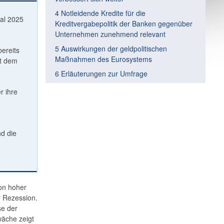
4 Notleidende Kredite für die
tal 2025
Kreditvergabepolitik der Banken gegenüber
Unternehmen zunehmend relevant
5 Auswirkungen der geldpolitischen
ereits
Maßnahmen des Eurosystems
it dem
6 Erläuterungen zur Umfrage
r ihre
d die
von hoher
r Rezession.
se der
wäche zeigt