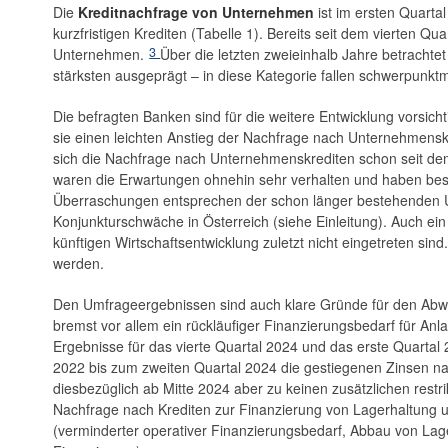
Die
Kreditnachfrage von Unternehmen
ist im ersten Quart
kurzfristigen Krediten (Tabelle 1). Bereits seit dem vierten 
3
Unternehmen.
Über die letzten zweieinhalb Jahre betrachte
stärksten ausgeprägt – in diese Kategorie fallen schwerpunktmä
Die befragten Banken sind für die weitere Entwicklung vorsicht
sie einen leichten Anstieg der Nachfrage nach Unternehmenskr
sich die Nachfrage nach Unternehmenskrediten schon seit dem 
waren die Erwartungen ohnehin sehr verhalten und haben besten
Überraschungen entsprechen der schon länger bestehenden Uns
Konjunkturschwäche in Österreich (siehe Einleitung). Auch ein 
künftigen Wirtschaftsentwicklung zuletzt nicht eingetreten si
werden.
Den Umfrageergebnissen sind auch klare Gründe für den Abwä
bremst vor allem ein rückläufiger Finanzierungsbedarf für Anl
Ergebnisse für das vierte Quartal 2024 und das erste Quartal 
2022 bis zum zweiten Quartal 2024 die gestiegenen Zinsen n
diesbezüglich ab Mitte 2024 aber zu keinen zusätzlichen restri
Nachfrage nach Krediten zur Finanzierung von Lagerhaltung 
(verminderter operativer Finanzierungsbedarf, Abbau von L