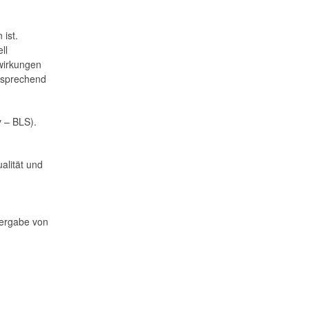
 ist.
ll
swirkungen
ntsprechend
y – BLS).
alität und
vergabe von
1