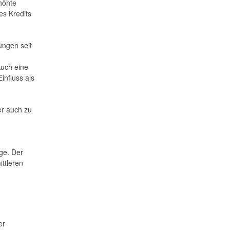
höhte
es Kredits
ungen seit
Auch eine
influss als
er auch zu
ge. Der
ittleren
er