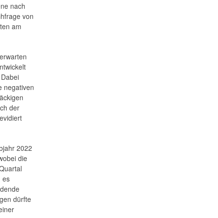
ene nach
chfrage von
iten am
 erwarten
ntwickelt
 Dabei
e negativen
näckigen
ich der
evidiert
bjahr 2022
wobei die
Quartal
 es
erdende
gen dürfte
einer