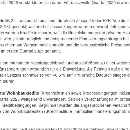
rtal 2025 verstärkte er sich dann. Für das zweite Quartal 2025 erwart
rafik 2) – wesentlich bestimmt durch die Zinspolitik der EZB. Von Juni
 2,5 % gesenkt; weitere Leitzinssenkungen werden erwartet. Infolgedes
lich werden Kredite leistbarer, weil die Realeinkommen der privaten Hau
au wird leichter möglich und entsprechende Finanzierungsanfragen be
sichten am Wohnimmobilienmarkt und die voraussichtliche Preisentwi
im ersten Quartal 2025 genannt.
 einem markanten Nachfrageeinbruch und anschließend zu einer weiter
nsänderungen wesentlich für die Entwicklung. Als Reaktion auf die hoh
en Leitzins schrittweise von –0,5 % auf 4 % erhöht. Dadurch stiegen d
 teurer.
ivate Wohnbaukredite
(Kreditrichtlinien sowie Kreditbedingungen inklus
artal 2025 weitgehend unverändert. Seit den Verschärfungen im dritte
nd Kreditbedingungen. Begründet wurden die angesprochenen Verschär
abe von Wohnbaukrediten („Kreditinstitute-Immobilienfinanzierungsmaß
nzierungen liegt seit dem ersten Quartal 2024 weitgehend unverändert