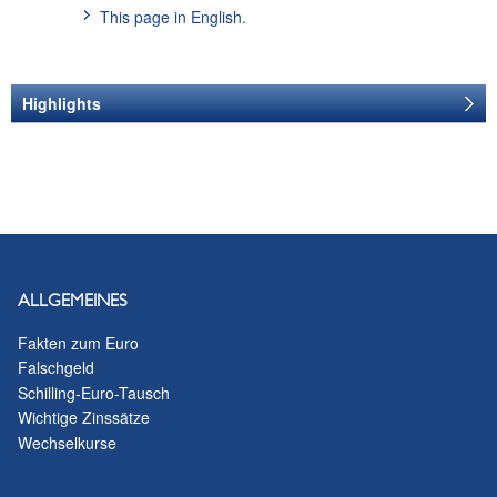
This page in English.
Highlights
EVENT-MANAGEMENT
Event Management
Tel.
+43 (1) 404 20-6920
E-Mail senden
PRESSE
ALLGEMEINES
Hinweise für
Fakten zum Euro
Falschgeld
Medienvertreterinnen
Schilling-Euro-Tausch
und Medienvertreter
Wichtige Zinssätze
Wechselkurse
VERANSTALTUNGEN