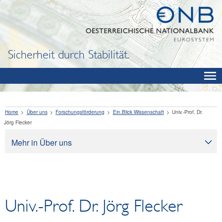
Sicherheit durch Stabilität.
Home
Über uns
Forschungsförderung
Ein.Blick Wissenschaft
Univ.-Prof. Dr.
Jörg Flecker
Mehr in Über uns
Über uns
Aufgaben
Organisation
Univ.-Prof. Dr. Jörg Flecker
Rechtliche Grundlagen
Corporate Governance