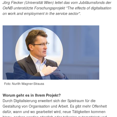
Jörg Flecker (Universität Wien) leitet das vom Jubiläumsfonds der
Jahresabschluss
OeNB unterstützte Forschungsprojekt "The effects of digitalisation
Unternehmensgeschichte
on work and employment in the service sector".
Bankhistorisches Archiv
Geldmuseum
OeNB-Finanzbildung
Forschungsförderung
Jubiläumsfonds
Förderprogramm für Wirtschaftsforschungsinstitute
Stipendien und Preise
Ein.Blick Wissenschaft
Kunst und Kultur
Foto: Nurith Wagner-Strauss
Worum geht es in Ihrem Projekt?
Durch Digitalisierung erweitert sich der Spielraum für die
Gestaltung von Organisation und Arbeit. Es gibt mehr Offenheit
dafür, wann und wo gearbeitet wird, neue Tätigkeiten kommen
hinzu, andere werden gänzlich oder teilweise automatisiert und