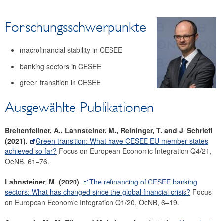
Forschung
Forschungsschwerpunkte
Ökonom:innen
Erhebungen
macrofinancial stability in CESEE
Schwerpunkt Zentral-, Ost- und Südosteuropa (CESEE)
banking sectors in CESEE
Schwerpunkt Globalisierung
green transition in CESEE
Ausgewählte Publikationen
Breitenfellner, A., Lahnsteiner, M., Reininger, T. and J. Schriefl
(2021).
Green transition: What have CESEE EU member states
achieved so far?
Focus on European Economic Integration Q4/21,
OeNB, 61–76.
Lahnsteiner, M. (2020).
The refinancing of CESEE banking
sectors: What has changed since the global financial crisis?
Focus
on European Economic Integration Q1/20, OeNB, 6–19.