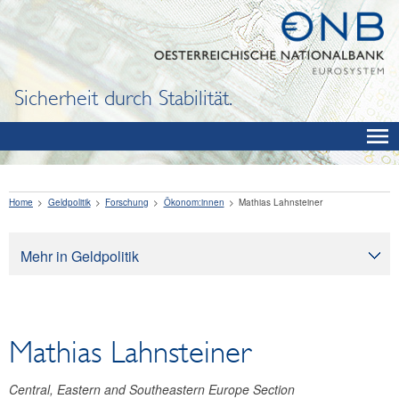
Sicherheit durch Stabilität.
Home
Geldpolitik
Forschung
Ökonom:innen
Mathias Lahnsteiner
Mehr in Geldpolitik
Geldpolitik
Ziele der Geldpolitik
Mathias Lahnsteiner
Wirkung der Geldpolitik
Umsetzung der Geldpolitik
Central, Eastern and Southeastern Europe Section
Konjunktur