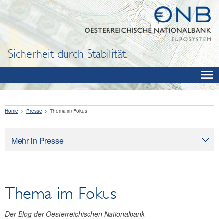
Sicherheit durch Stabilität.
Home
Presse
Thema im Fokus
Mehr in Presse
Presse
Pressearchiv
Thema im Fokus
OeNB aktuell
OeNB-Blog
Der Blog der Oesterreichischen Nationalbank
OeNB-Podcast