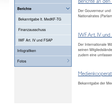
Berichte an den
Berichte
Der Gouverneur und 
Nationalrates (Parlam
Bekanntgabe lt. MedKF-TG
Finanzausschuss
IWF Art. IV und
IWF Art. IV und FSAP
Der Internationale Wä
seinen Mitgliedslände
Infografiken
zudem eine umfassend
Fotos
Medienkooperati
Bekanntgabe der Med