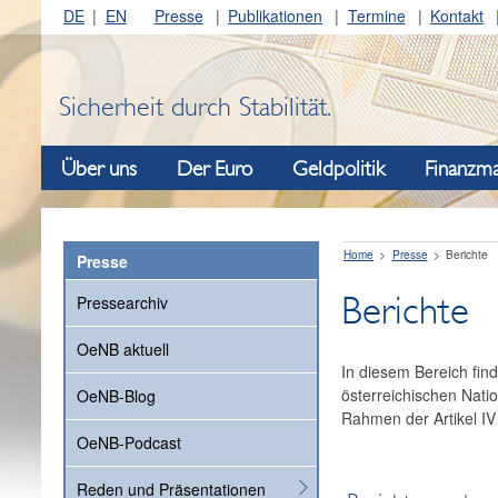
DE
EN
Presse
Publikationen
Termine
Kontakt
Sicherheit durch Stabilität.
Über uns
Der Euro
Geldpolitik
Finanzma
Home
Presse
Berichte
Presse
Berichte
Pressearchiv
OeNB aktuell
In diesem Bereich fi
österreichischen Nati
OeNB-Blog
Rahmen der Artikel IV
OeNB-Podcast
Reden und Präsentationen