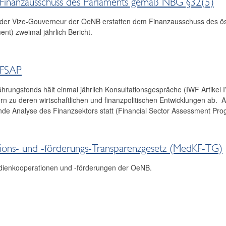
 Finanzausschuss des Parlaments gemäß NBG §32(5)
der Vize-Gouverneur der OeNB erstatten dem Finanzausschuss des ös
ent) zweimal jährlich Bericht.
 FSAP
hrungsfonds hält einmal jährlich Konsultationsgespräche (IWF Artikel I
rn zu deren wirtschaftlichen und finanzpolitischen Entwicklungen ab. Al
e Analyse des Finanzsektors statt (Financial Sector Assessment Pro
ons- und -förderungs-Transparenzgesetz (MedKF-TG)
ienkooperationen und -förderungen der OeNB.