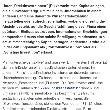
Finanzmarkt
Unter „Direktinvestitionen“ (DI) versteht man Kapitalanlagen,
die ein Investor tätigt, um mit einem Unternehmen in einem
Statistik
anderen Land eine dauernde Wirtschaftsbeziehung
Finanzstatistik – einfach erklärt
herzustellen oder aufrecht zu erhalten, wobei gleichzeitig die
Statistiken - Daten und Analysen
Absicht besteht, auf die Geschäftsführung dieser Firma einen
spürbaren Einfluss auszuüben. Internationalen Empfehlungen
Statistiken Sonderhefte
entsprechend muss eine solche Beteiligung mindestens 10 %
Statistik im Fokus
am stimmberechtigten Kapital betragen, anderenfalls wird sie
Statistik-Notizen
in der Zahlungsbilanz als „Portfolioinvestition“ oder als
„Sonstige Investition“ erfasst.
Zahlungsverkehr
Publikationssuche
Man unterscheidet „aktive“ und „passive“ DI: Im ersten Fall beteiligt
sich ein Inländer an einem ausländischen Unternehmen, im
anderen Fall sind ausländische Investoren an österreichischen
Unternehmen beteiligt. Zu beachten ist auch der Unterschied
zwischen „Beständen“ und „Flüssen“. Die Direktinvestitionsflüsse
werden im Rahmen der
Zahlungsbilanzstatistik
erhoben und
umfassen sämtliche innerhalb eines bestimmten Zeitraums
zusätzlich getätigten oder aufgelösten Investitionen; die
Direktinvestitionsbestände stellen den Wert der am 31. 12. eines
Berichtsjahres bestehenden Direktinvestitionen dar. Beim