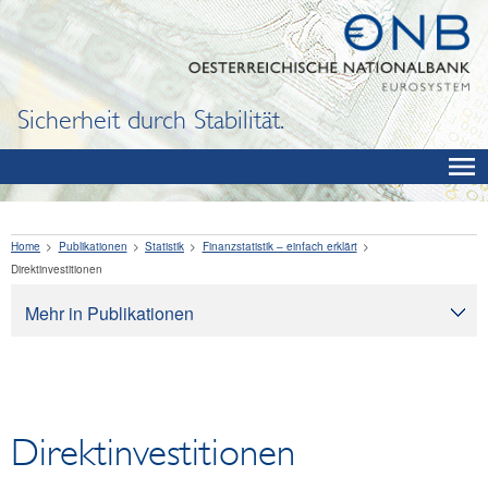
Sicherheit durch Stabilität.
Home
Publikationen
Statistik
Finanzstatistik – einfach erklärt
Direktinvestitionen
Mehr in Publikationen
Publikationen
Oesterreichische Nationalbank
Bargeld
Direktinvestitionen
Finanzbildung
Volkswirtschaft