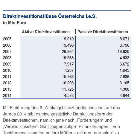
Direktinvestitionsflüsse Österreichs i.e.S.
in Mio Euro
Aktive Direktinvestitionen
Passive Direktinvestitionen
2005
9.010
8.671
2006
9.496
3.790
2007
26.364
18.620
2008
19.568
4.933
2009
7.917
6.672
2010
7.237
1.945
2011
15.763
7.636
2012
10.203
3.105
2013
11.725
4.308
2014
4.578
4.844
Mit Einführung des 6. Zahlungsbilanzhandbuches im Lauf des
Jahres 2014 gibt es eine zusätzliche Darstellungsform der
Direktinvestitionen, nämlich jene nach „Forderungen“ und
„Verbindlichkeiten“. Statt „gegenläufige“ Finanzierungen – von
Tochtergesellschaften an ihre Mütter – mit den „normalen“ zu