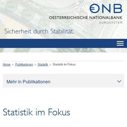
Sicherheit durch Stabilität.
Home
Publikationen
Statistik
Statistik im Fokus
Mehr in Publikationen
Publikationen
Oesterreichische Nationalbank
Statistik im Fokus
Bargeld
Finanzbildung
Volkswirtschaft