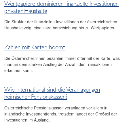
Wertpapiere dominieren finanzielle Investitionen
Finanzmarkt
privater Haushalte
Statistik
Die Struktur der finanziellen Investitionen der österreichischen
Finanzstatistik – einfach erklärt
Haushalte zeigt eine klare Verschiebung hin zu Wertpapieren.
Statistiken - Daten und Analysen
Statistiken Sonderhefte
Statistik im Fokus
Zahlen mit Karten boomt
Statistik-Notizen
Die Österreicher:innen bezahlen immer öfter mit der Karte, was
Zahlungsverkehr
man an dem starken Anstieg der Anzahl der Transaktionen
Publikationssuche
erkennen kann.
Wie international sind die Veranlagungen
heimischer Pensionskassen?
Österreichische Pensionskassen veranlagen vor allem in
inländische Investmentfonds, trotzdem landet der Großteil der
Investitionen im Ausland.