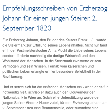
Jahresabschluss
Empfehlungsschreiben von Erzherzog
Unternehmensgeschichte
Johann für einen jungen Steirer, 2.
Bankhistorisches Archiv
Onlinesuche
September 1820
Schriftliche Auskunft
Vor-Ort-Besuch
Für Erzherzog Johann, den Bruder des Kaisers Franz II./I., wurde
die Steiermark zur Erfüllung seines Lebensinhaltes. Nicht nur fand
Beschreibung der Archivbestände
er in der Postmeisterstocher Anna Plochl die Liebe seines Lebens,
Geschichte erzählen
sondern förderte nachhaltig die dortige Wirtschaft und den
Bilder erzählen Geschichte
Wohlstand der Menschen. In die Steiermark investierte er sein
Briefe erzählen Geschichte
Vermögen und sein Wissen. Fernab vom kaiserlichen und
politischen Leben erlangte er hier besondere Beliebtheit in der
Bedeutende Persönlichkeiten
Bevölkerung.
Geldmuseum
Und er setzte sich für die einfachen Menschen ein - wenn er es für
OeNB-Finanzbildung
notwendig hielt, schrieb er dazu auch den Gouverneur der
Forschungsförderung
Nationalbank in Wien an. Solch eine Unterstützung wurde dem
jungen Steirer Vincenz Huber zuteil, für den Erzherzog Johann am
Kunst und Kultur
2. September 1820 eine Beamtenstelle, oder zumindest eine