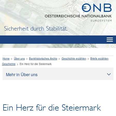
Sicherheit durch Stabilität.
Home
Über uns
Bankhistorisches Archiv
Geschichte erzählen
Briefe erzählen
Geschichte
Ein Herz für die Steiermark
Mehr in Über uns
Über uns
Aufgaben
Organisation
Ein Herz für die Steiermark
Rechtliche Grundlagen
Corporate Governance