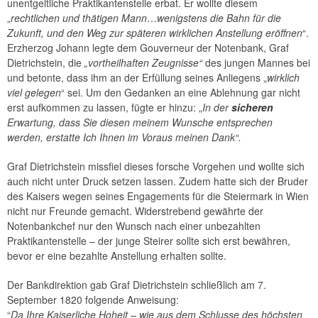
unentgeltliche Praktikantenstelle erbat. Er wollte diesem
„
rechtlichen und thätigen Mann
…
wenigstens die Bahn für die
Zukunft, und den Weg zur späteren wirklichen Anstellung eröffnen
“.
Erzherzog Johann legte dem Gouverneur der Notenbank, Graf
Dietrichstein, die
„vortheilhaften Zeugnisse“
des jungen Mannes bei
und betonte, dass ihm an der Erfüllung seines Anliegens „
wirklich
viel gelegen
“ sei. Um den Gedanken an eine Ablehnung gar nicht
erst aufkommen zu lassen, fügte er hinzu: „
In der
sicheren
Erwartung, dass Sie diesen meinem Wunsche entsprechen
werden, erstatte Ich Ihnen im Voraus meinen Dank“.
Graf Dietrichstein missfiel dieses forsche Vorgehen und wollte sich
auch nicht unter Druck setzen lassen. Zudem hatte sich der Bruder
des Kaisers wegen seines Engagements für die Steiermark in Wien
nicht nur Freunde gemacht. Widerstrebend gewährte der
Notenbankchef nur den Wunsch nach einer unbezahlten
Praktikantenstelle – der junge Steirer sollte sich erst bewähren,
bevor er eine bezahlte Anstellung erhalten sollte.
Der Bankdirektion gab Graf Dietrichstein schließlich am 7.
September 1820 folgende Anweisung:
“
Da Ihre Kaiserliche Hoheit – wie aus dem Schlusse des höchsten