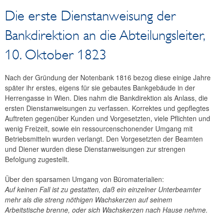
Jahresabschluss
Die erste Dienstanweisung der
Unternehmensgeschichte
Bankdirektion an die Abteilungsleiter,
Bankhistorisches Archiv
Onlinesuche
10. Oktober 1823
Schriftliche Auskunft
Vor-Ort-Besuch
Nach der Gründung der Notenbank 1816 bezog diese einige Jahre
später ihr erstes, eigens für sie gebautes Bankgebäude in der
Beschreibung der Archivbestände
Herrengasse in Wien. Dies nahm die Bankdirektion als Anlass, die
Geschichte erzählen
ersten Dienstanweisungen zu verfassen. Korrektes und gepflegtes
Bilder erzählen Geschichte
Auftreten gegenüber Kunden und Vorgesetzten, viele Pflichten und
Briefe erzählen Geschichte
wenig Freizeit, sowie ein ressourcenschonender Umgang mit
Betriebsmitteln wurden verlangt. Den Vorgesetzten der Beamten
Bedeutende Persönlichkeiten
und Diener wurden diese Dienstanweisungen zur strengen
Befolgung zugestellt.
Geldmuseum
OeNB-Finanzbildung
Über den sparsamen Umgang von Büromaterialien:
Forschungsförderung
Auf keinen Fall ist zu gestatten, daß ein einzelner Unterbeamter
mehr als die streng nöthigen Wachskerzen auf seinem
Kunst und Kultur
Arbeitstische brenne, oder sich Wachskerzen nach Hause nehme.