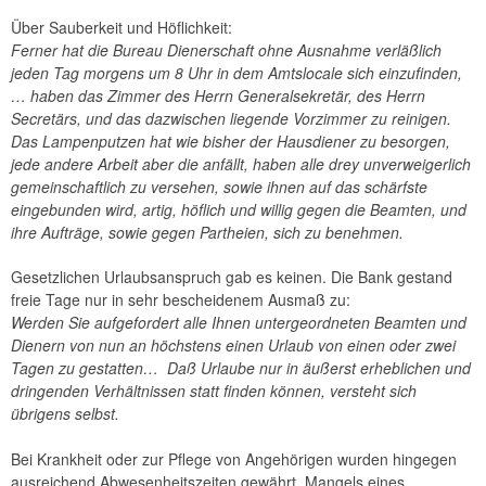
Über Sauberkeit und Höflichkeit:
Ferner hat die Bureau Dienerschaft ohne Ausnahme verläßlich
jeden Tag morgens um 8 Uhr in dem Amtslocale sich einzufinden,
… haben das Zimmer des Herrn Generalsekretär, des Herrn
Secretärs, und das dazwischen liegende Vorzimmer zu reinigen.
Das Lampenputzen hat wie bisher der Hausdiener zu besorgen,
jede andere Arbeit aber die anfällt, haben alle drey unverweigerlich
gemeinschaftlich zu versehen, sowie ihnen auf das schärfste
eingebunden wird, artig, höflich und willig gegen die Beamten, und
ihre Aufträge, sowie gegen Partheien, sich zu benehmen.
Gesetzlichen Urlaubsanspruch gab es keinen. Die Bank gestand
freie Tage nur in sehr bescheidenem Ausmaß zu:
Werden Sie aufgefordert alle Ihnen untergeordneten Beamten und
Dienern von nun an höchstens einen Urlaub von einen oder zwei
Tagen zu gestatten… Daß Urlaube nur in äußerst erheblichen und
dringenden Verhältnissen statt finden können, versteht sich
übrigens selbst.
Bei Krankheit oder zur Pflege von Angehörigen wurden hingegen
ausreichend Abwesenheitszeiten gewährt. Mangels eines