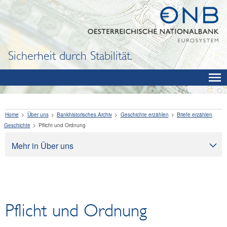
Sicherheit durch Stabilität.
Home
Über uns
Bankhistorisches Archiv
Geschichte erzählen
Briefe erzählen
Geschichte
Pflicht und Ordnung
Mehr in Über uns
Über uns
Aufgaben
Organisation
Pflicht und Ordnung
Rechtliche Grundlagen
Corporate Governance