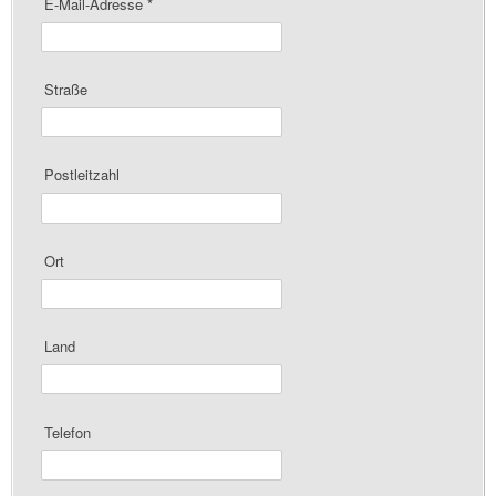
E-Mail-Adresse
*
Straße
Postleitzahl
Ort
Land
Telefon