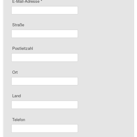
E-Mail-Adresse
*
Straße
Postleitzahl
Ort
Land
Telefon