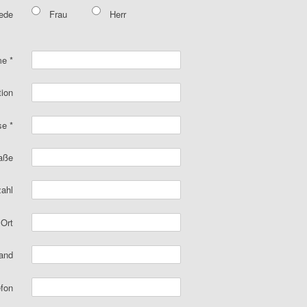
ede
Frau
Herr
me
*
tion
sse
*
aße
zahl
Ort
and
efon