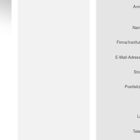
Anr
Na
Firma/Institu
E-Mail-Adre
Str
Postleit
L
Tel