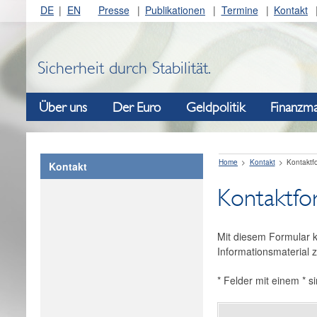
DE
EN
Presse
Publikationen
Termine
Kontakt
Sicherheit durch Stabilität.
Über uns
Der Euro
Geldpolitik
Finanzma
Home
Kontakt
Kontaktf
Kontakt
Kontaktfo
Mit diesem Formular k
Informationsmaterial z
*
Felder mit einem * si