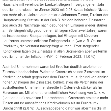
Haushalte mit vereinbarter Laufzeit stiegen im vergangenen Jahr
deutlich und wiesen im Jänner 2023 mit 2,03 % das höchste Niveau
seit mehr als 10 Jahren auf“, erklärte Johannes Turner, Direktor der
Hauptabteilung Statistik in der OeNB. Mit den höheren Zinssätzen
zog auch die Nachfrage nach gebundenen Einlagen wieder stärker
an. Bei längerfristig gebundenen Einlagen (über zwei Jahre) waren
es insbesondere Bauspareinlagen, bei Einlagen mit kürzeren
Laufzeiten unterschiedlichste Einlageprodukte (wie z. B. Online-
Produkte), die verstärkt nachgefragt wurden. Trotz steigender
Konditionen lagen die Zinssätze in allen Segmenten aber weiterhin
deutlich unter der Inflation (HVPI für Februar 2023: 11,0 %).
Auch bei Unternehmen waren bei Krediten deutlich anziehende
Zinssätze beobachtbar. Während Österreich seinen Zinsvorteil im
Kreditneugeschäft gegenüber dem Euroraum, aufgrund von ähnlich
hohen Anstiegen der Zinssätze, behielt, stieg die Verzinsung der
aushaftenden Unternehmenskredite in Österreich stärker als im
Euroraum an. Mit einer durchschnittlichen Verzinsung von 3,14 %
(Jänner 2023) bezahlten Unternehmen in Österreich erstmals mehr
Zinsen auf ihr aushaftendes Kreditvolumen als im Euroraum-
Durchschnitt (2,8 %). Ausschlaggebend dafür war abermals die im