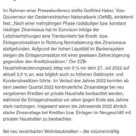
Im Rahmen einer Pressekonferenz stellte Gottfried Haber, Vize-
Gouverneur der Oesterreichischen Nationalbank (OeNB), einleitend
fest: „Nach einer mehrjährigen Phase rückläufiger bzw. konstant
niedriger Zinsniveaus hat im Euroraum infolge der
Leitzinserhöhungen eine Trendumkehr bei Kredit- bzw.
Einlagenzinssätzen in Richtung Normalisierung des Zinsniveaus
stattgefunden. Aufgrund der hohen Liquidität im Bankensystem
steigen die Einlagenzinssätze mit einer gewissen Zeitverzögerung
gegenüber den Kreditzinssätzen.“ Der EZB-
Hauptrefinanzierungssatz stieg von 0 % vor dem 27. Juli 2022 auf
aktuell 3,5 % an, was folglich auch zu höheren Geldmarkt- und
Kundenzinssätzen führte. Im Verlauf des Jahres 2022 konnten ab
dem zweiten Quartal 2022 kontinuierliche Zinsanstiege bei neu
vergebenen Krediten an private Haushalte beobachtet werden,
während die Einlagenzinssätze vor allem gegen Ende des Jahres
stark nachzogen. Insgesamt waren bis Jahresende 2022 ähnlich
starke Zinsanstiege bei Krediten bzw. Einlagen im Neugeschäft mit
privaten Haushalten zu beobachten.
Bei neu vereinbarten Wohnbaukrediten – der volumenmäßig