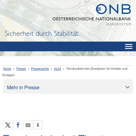
Sicherheit durch Stabilität.
Home
Presse
Pressearchiv
2023
Trendumkehr bei Zinssätzen für Kredite und
Einlagen
Mehr in Presse
Presse
Pressearchiv
OeNB aktuell
OeNB-Blog
OeNB-Podcast