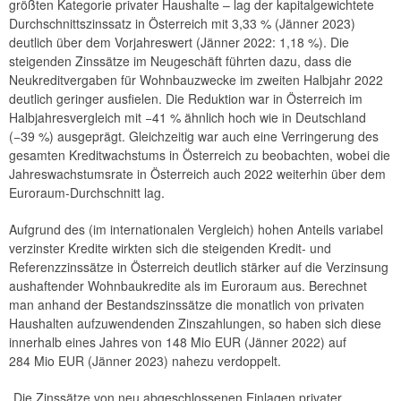
größten Kategorie privater Haushalte – lag der kapitalgewichtete
Durchschnittszinssatz in Österreich mit 3,33 % (Jänner 2023)
deutlich über dem Vorjahreswert (Jänner 2022: 1,18 %). Die
steigenden Zinssätze im Neugeschäft führten dazu, dass die
Neukreditvergaben für Wohnbauzwecke im zweiten Halbjahr 2022
deutlich geringer ausfielen. Die Reduktion war in Österreich im
Halbjahresvergleich mit −41 % ähnlich hoch wie in Deutschland
(−39 %) ausgeprägt. Gleichzeitig war auch eine Verringerung des
gesamten Kreditwachstums in Österreich zu beobachten, wobei die
Jahreswachstumsrate in Österreich auch 2022 weiterhin über dem
Euroraum-Durchschnitt lag.
Aufgrund des (im internationalen Vergleich) hohen Anteils variabel
verzinster Kredite wirkten sich die steigenden Kredit- und
Referenzzinssätze in Österreich deutlich stärker auf die Verzinsung
aushaftender Wohnbaukredite als im Euroraum aus. Berechnet
man anhand der Bestandszinssätze die monatlich von privaten
Haushalten aufzuwendenden Zinszahlungen, so haben sich diese
innerhalb eines Jahres von 148 Mio EUR (Jänner 2022) auf
284 Mio EUR (Jänner 2023) nahezu verdoppelt.
„Die Zinssätze von neu abgeschlossenen Einlagen privater