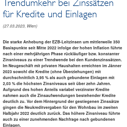
Trendumkehr bei Zinssätzen
Reden und Präsentationen
für Kredite und Einlagen
Berichte
Infografiken
(
27.03.2023
, Wien)
Fotos
Die starke Anhebung der EZB-Leitzinsen um mittlerweile 350
Basispunkte seit Mitte 2022 infolge der hohen Inflation führte
nach einer mehrjährigen Phase rückläufiger bzw. konstanter
Zinsniveaus zu einer Trendwende bei den Kundenzinssätzen.
Im Neugeschäft mit privaten Haushalten erreichten im Jänner
2023 sowohl die Kredite (ohne Überziehungen) mit
durchschnittlich 3,95 % als auch gebundene Einlagen mit
2,03 % die höchsten Zinsniveaus seit über zehn Jahren.
Aufgrund des hohen Anteils variabel verzinster Kredite
nahmen auch die Zinsaufwendungen bestehender Kredite
deutlich zu. Vor dem Hintergrund der gestiegenen Zinssätze
gingen die Neukreditvergaben für den Wohnbau im zweiten
Halbjahr 2022 deutlich zurück. Das höhere Zinsniveau führte
auch zu einer zunehmenden Nachfrage nach gebundenen
Einlagen.