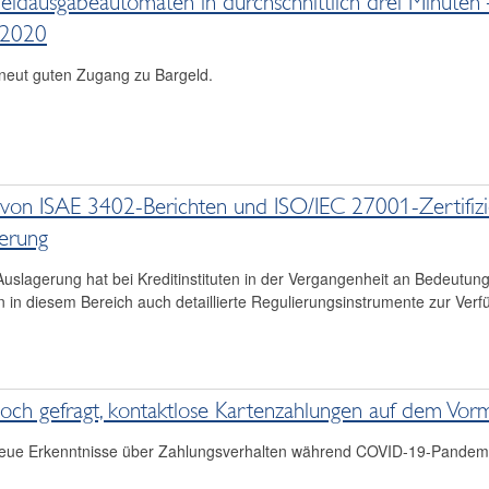
ldausgabeautomaten in durchschnittlich drei Minuten
 2020
neut guten Zugang zu Bargeld.
von ISAE 3402-Berichten und ISO/IEC 27001-Zertifizi
uerung
slagerung hat bei Kreditinstituten in der Vergangenheit an Bedeutun
n in diesem Bereich auch detaillierte Regulierungsinstrumente zur Verf
och gefragt, kontaktlose Kartenzahlungen auf dem Vor
 neue Erkenntnisse über Zahlungsverhalten während COVID-19-Pandem