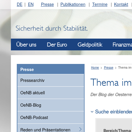
DE
EN
Presse
Publikationen
Termine
Kontakt
Sicherheit durch Stabilität.
Über uns
Der Euro
Geldpolitik
Finanzma
Home
Presse
Thema im
Presse
Thema im
Pressearchiv
OeNB aktuell
Der Blog der Oesterre
OeNB-Blog
Suche einblende
OeNB-Podcast
Reden und Präsentationen
Bereich/Thema