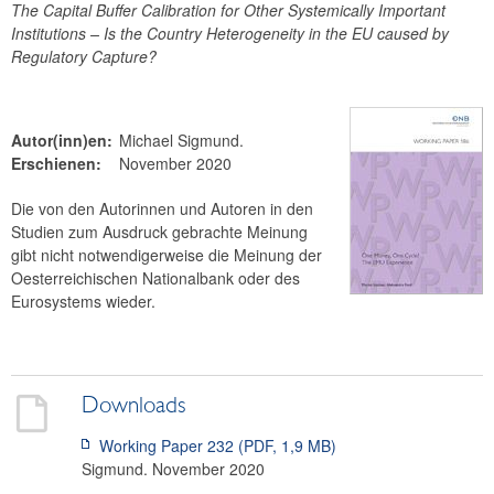
The Capital Buffer Calibration for Other Systemically Important
OeNB Reports
Institutions – Is the Country Heterogeneity in the EU caused by
OeNB Bulletin
Regulatory Capture?
OeNB Policy Briefs
Working Papers
Autor(inn)en:
Michael
Sigmund
.
Occasional Papers
Erschienen:
November 2020
Fakten zu Österreich und seinen Banken
Archiv
Die von den Autorinnen und Autoren in den
Studien zum Ausdruck gebrachte Meinung
Finanzmarkt
gibt nicht notwendigerweise die Meinung der
Statistik
Oesterreichischen Nationalbank oder des
Zahlungsverkehr
Eurosystems wieder.
Publikationssuche
Downloads
Working Paper 232 (PDF
,
1,9 MB
)
Sigmund
. November 2020