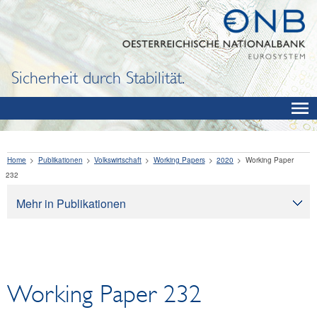
Sicherheit durch Stabilität.
Home
Publikationen
Volkswirtschaft
Working Papers
2020
Working Paper
232
Mehr in Publikationen
Publikationen
Oesterreichische Nationalbank
Bargeld
Working Paper 232
Finanzbildung
Volkswirtschaft