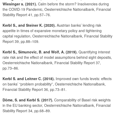
Wiesinger s. (2021).
Calm before the storm? Insolvencies during
the COVID-19 Pandemic, Oesterreichische Nationalbank, Financial
Stability Report 41, pp.57–76.
Kerbl S., and Steiner K. (2020).
Austrian banks’ lending risk
appetite in times of expansive monetary policy and tightening
capital regulation, Oesterreichische Nationalbank, Financial Stability
Report 39, pp.88–109.
Kerbl S., Simunovic, B. and Wolf, A. (2019).
Quantifying interest
rate risk and the effect of model assumptions behind sight deposits,
Oesterreichische Nationalbank, Financial Stability Report 37,
pp.73–86.
Kerbl S. and Leitner C. (2018).
Improved own funds levels: effects
on banks’ “problem probability”, Oesterreichische Nationalbank,
Financial Stability Report 36, pp.73–81.
Döme, S. and Kerbl S. (2017).
Comparability of Basel risk weights
in the EU banking sector, Oesterreichische Nationalbank, Financial
Stability Report 34, pp.68–89.