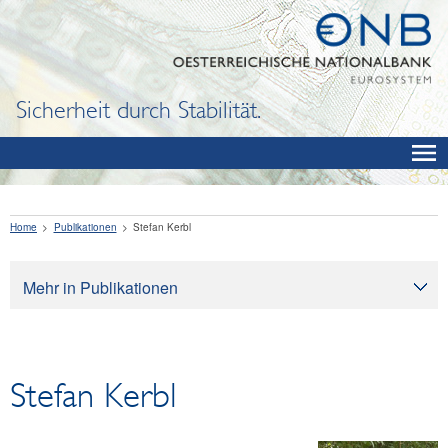
Sicherheit durch Stabilität.
Home
Publikationen
Stefan Kerbl
Mehr in Publikationen
Publikationen
Oesterreichische Nationalbank
Stefan Kerbl
Bargeld
Finanzbildung
Volkswirtschaft