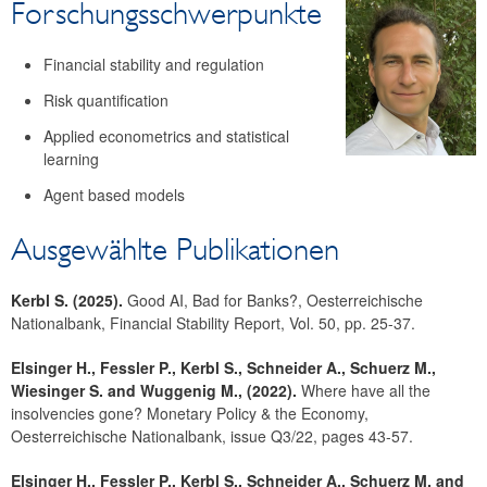
Forschungsschwerpunkte
Finanzmarkt
Statistik
Financial stability and regulation
Zahlungsverkehr
Risk quantification
Publikationssuche
Applied econometrics and statistical
learning
Agent based models
Ausgewählte Publikationen
Kerbl S. (2025).
Good AI, Bad for Banks?, Oesterreichische
Nationalbank, Financial Stability Report, Vol. 50, pp. 25-37.
Elsinger H., Fessler P., Kerbl S., Schneider A., Schuerz M.,
Wiesinger S. and Wuggenig M., (2022).
Where have all the
insolvencies gone? Monetary Policy & the Economy,
Oesterreichische Nationalbank, issue Q3/22, pages 43-57.
Elsinger H., Fessler P., Kerbl S., Schneider A., Schuerz M. and