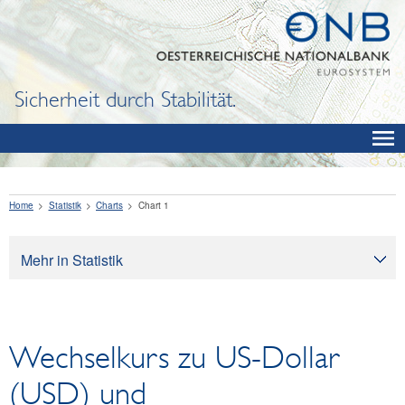
Sicherheit durch Stabilität.
Home
Statistik
Charts
Chart 1
Mehr in Statistik
Statistik
Datenangebot
Wechselkurs zu US-Dollar
Klassifikationen
SDDS Plus
(USD) und
Research Desk