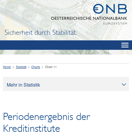
Sicherheit durch Stabilität.
Home
Statistik
Charts
Chart 11
Mehr in Statistik
Statistik
Datenangebot
Periodenergebnis der
Klassifikationen
SDDS Plus
Kreditinstitute
Research Desk