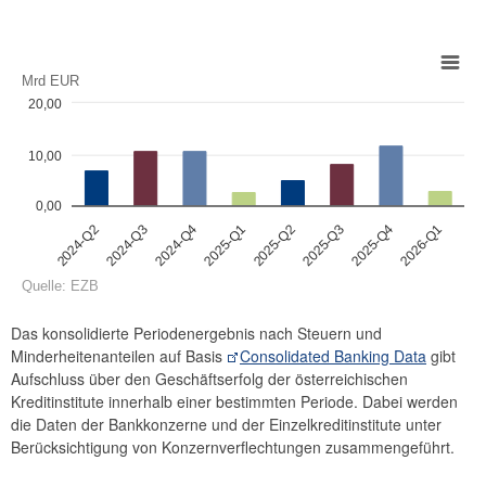
Sparzinsen Österreich
Periodenergebnis der Kreditinstitute#
Mrd EUR
Bar chart with 8 bars.
20,00
Mrd EUR
10,00
View as data table, Periodenergebnis der Kreditinstitute#
The chart has 1 X axis displaying categories.
0,00
The chart has 1 Y axis displaying values. Data ranges from 2.641
2024-Q2
2024-Q3
2024-Q4
2025-Q1
2025-Q2
2025-Q3
2025-Q4
2026-Q1
Quelle: EZB
End of interactive chart.
Das konsolidierte Periodenergebnis nach Steuern und
Minderheitenanteilen auf Basis
Consolidated Banking Data
gibt
Aufschluss über den Geschäftserfolg der österreichischen
Kreditinstitute innerhalb einer bestimmten Periode. Dabei werden
die Daten der Bankkonzerne und der Einzelkreditinstitute unter
Berücksichtigung von Konzernverflechtungen zusammengeführt.