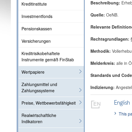
Beschreibung:
Erheb
Kreditinstitute
Quelle:
OeNB.
Investmentfonds
Relevante Definition
Pensionskassen
Rechtsgrundlagen:
Versicherungen
Methodik:
Vollerheb
Kreditrisikobehaftete
Instrumente gemäß FinStab
Melderkreis:
alle in 
Wertpapiere
Standards und Cod
Zahlungsmittel und
Indizierung:
Angestel
Zahlungssysteme
English
Preise, Wettbewerbsfähigkeit
This pa
Realwirtschaftliche
Indikatoren