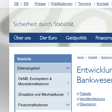
DE
EN
Presse
Publikationen
Termine
Kontakt
Sicherheit durch Stabilität.
Über uns
Der Euro
Geldpolitik
Finanzma
Home
Statistik
Datenan
Statistik
Entwicklu
Datenangebot
Bankwesen
OeNB, Eurosystem &
Monetärindikatoren
Tabelle
Zinssätze und Wechselkurse
Veröffentlichung
Diagramm
Finanzinstitutionen