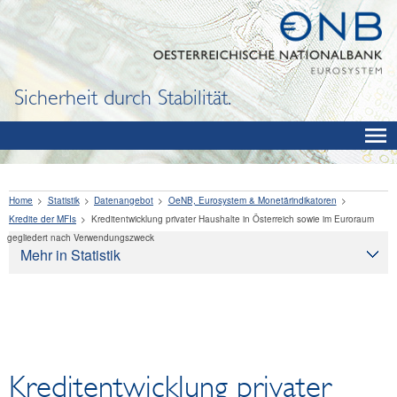
Sicherheit durch Stabilität.
Home
Statistik
Datenangebot
OeNB, Eurosystem & Monetärindikatoren
Kredite der MFIs
Kreditentwicklung privater Haushalte in Österreich sowie im Euroraum
gegliedert nach Verwendungszweck
Mehr in Statistik
Statistik
Datenangebot
OeNB, Eurosystem & Monetärindikatoren
Finanzkennzahlen der OeNB
Kreditentwicklung privater
Fremdwährungsliquidität