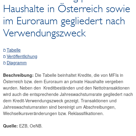
Haushalte in Österreich sowie
Ausweis der OeNB
Geldmengen, Konsolidierte Bilanz der MFIs
im Euroraum gegliedert nach
Kredite der MFIs
Verwendungszweck
Einlagen der MFIs
Mindestreserve
Tabelle
Zinssätze und Wechselkurse
Veröffentlichung
Finanzinstitutionen
Diagramm
Wertpapiere
Zahlungsmittel und Zahlungssysteme
Beschreibung:
Die Tabelle beinhaltet Kredite, die von MFIs in
Österreich bzw. dem Euroraum an private Haushalte vergeben
Preise, Wettbewerbsfähigkeit
wurden. Neben den Kreditbeständen und den Nettotransaktionen
Realwirtschaftliche Indikatoren
wird auch die entsprechende Jahreswachstumsrate gegliedert nach
Gesamtwirtschaftliche Finanzierungsrechnung
dem Kredit-Verwendungszweck gezeigt. Transaktionen und
Außenwirtschaft
Jahreswachstumsraten sind bereinigt um Abschreibungen,
Wechselkursveränderungen bzw. Reklassifikationen.
Klassifikationen
SDDS Plus
Quelle:
EZB, OeNB.
Research Desk