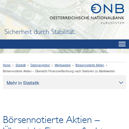
Sicherheit durch Stabilität.
Home
Statistik
Datenangebot
Wertpapiere
Börsennotierte Aktien
Börsennotierte Aktien – Übersicht Finanzverflechtung nach Sektoren zu Marktwerten
Mehr in Statistik
Statistik
Datenangebot
OeNB, Eurosystem & Monetärindikatoren
Börsennotierte Aktien –
Zinssätze und Wechselkurse
Finanzinstitutionen