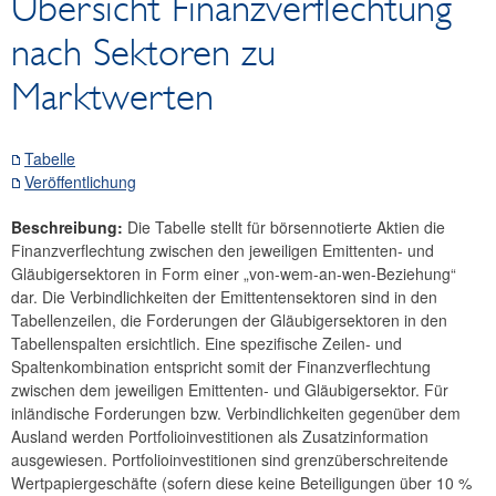
Übersicht Finanzverflechtung
Wertpapiere
nach Sektoren zu
Verzinsliche Wertpapiere
Börsennotierte Aktien
Marktwerten
Investmentzertifikate
Nicht-börsennotierte Aktien
Tabelle
Veröffentlichung
Zahlungsmittel und Zahlungssysteme
Preise, Wettbewerbsfähigkeit
Beschreibung:
Die Tabelle stellt für börsennotierte Aktien die
Realwirtschaftliche Indikatoren
Finanzverflechtung zwischen den jeweiligen Emittenten- und
Gesamtwirtschaftliche Finanzierungsrechnung
Gläubigersektoren in Form einer „von-wem-an-wen-Beziehung“
dar. Die Verbindlichkeiten der Emittentensektoren sind in den
Außenwirtschaft
Tabellenzeilen, die Forderungen der Gläubigersektoren in den
Klassifikationen
Tabellenspalten ersichtlich. Eine spezifische Zeilen- und
SDDS Plus
Spaltenkombination entspricht somit der Finanzverflechtung
zwischen dem jeweiligen Emittenten- und Gläubigersektor. Für
Research Desk
inländische Forderungen bzw. Verbindlichkeiten gegenüber dem
Sparzinsen Österreich
Ausland werden Portfolioinvestitionen als Zusatzinformation
ausgewiesen. Portfolioinvestitionen sind grenzüberschreitende
Wertpapiergeschäfte (sofern diese keine Beteiligungen über 10 %