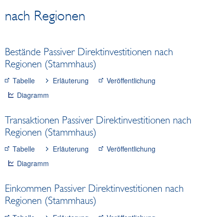
Wertpapiere
nach Regionen
Zahlungsmittel und Zahlungssysteme
Preise, Wettbewerbsfähigkeit
Realwirtschaftliche Indikatoren
Bestände Passiver Direktinvestitionen nach
Gesamtwirtschaftliche Finanzierungsrechnung
Regionen (Stammhaus)
Außenwirtschaft
Tabelle
Erläuterung
Veröffentlichung
Zahlungsbilanz und Internationale
Diagramm
Vermögensposition
Dienstleistungen
Transaktionen Passiver Direktinvestitionen nach
Direktinvestitionen
Regionen (Stammhaus)
Portfolioinvestitionen
Tabelle
Erläuterung
Veröffentlichung
Sonstige Investitionen
Diagramm
Außenhandel
Tourismus
Einkommen Passiver Direktinvestitionen nach
Klassifikationen
Regionen (Stammhaus)
SDDS Plus