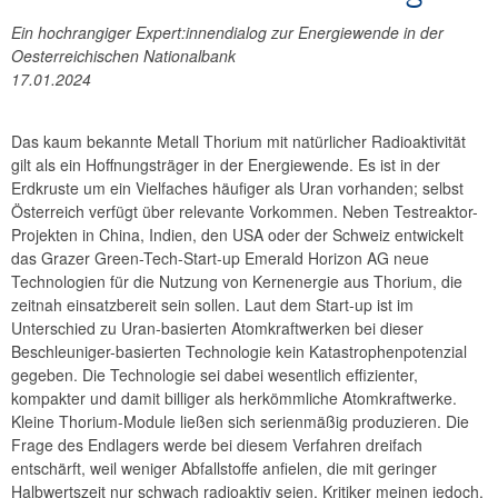
Ein hochrangiger Expert:innendialog zur Energiewende in der
Oesterreichischen Nationalbank
17.01.2024
Das kaum bekannte Metall Thorium mit natürlicher Radioaktivität
gilt als ein Hoffnungsträger in der Energiewende. Es ist in der
Erdkruste um ein Vielfaches häufiger als Uran vorhanden; selbst
Österreich verfügt über relevante Vorkommen. Neben Testreaktor-
Projekten in China, Indien, den USA oder der Schweiz entwickelt
das Grazer Green-Tech-Start-up Emerald Horizon AG neue
Technologien für die Nutzung von Kernenergie aus Thorium, die
zeitnah einsatzbereit sein sollen. Laut dem Start-up ist im
Unterschied zu Uran-basierten Atomkraftwerken bei dieser
Beschleuniger-basierten Technologie kein Katastrophenpotenzial
gegeben. Die Technologie sei dabei wesentlich effizienter,
kompakter und damit billiger als herkömmliche Atomkraftwerke.
Kleine Thorium-Module ließen sich serienmäßig produzieren. Die
Frage des Endlagers werde bei diesem Verfahren dreifach
entschärft, weil weniger Abfallstoffe anfielen, die mit geringer
Halbwertszeit nur schwach radioaktiv seien. Kritiker meinen jedoch,