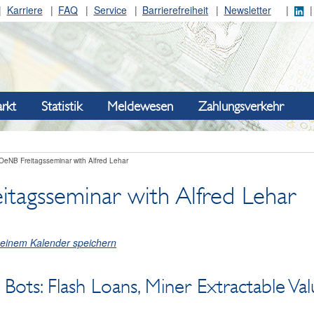
Karriere
FAQ
Service
Barrierefreiheit
Newsletter
rkt
Statistik
Meldewesen
Zahlungsverkehr
OeNB Freitagsseminar with Alfred Lehar
tagsseminar with Alfred Lehar
meinem Kalender speichern
e Bots: Flash Loans, Miner Extractable Va