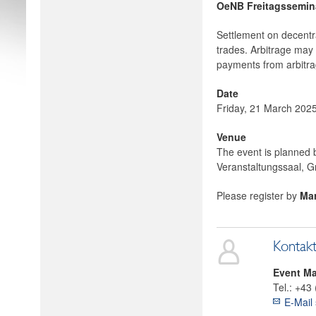
OeNB Freitagsseminar
Settlement on decentra
trades. Arbitrage may 
payments from arbitrag
Date
Friday, 21 March
Venue
The event is planned 
Veranstaltungssaal, G
Please register by
Mar
Kontak
Event M
Tel.:
+43 
E-Mail