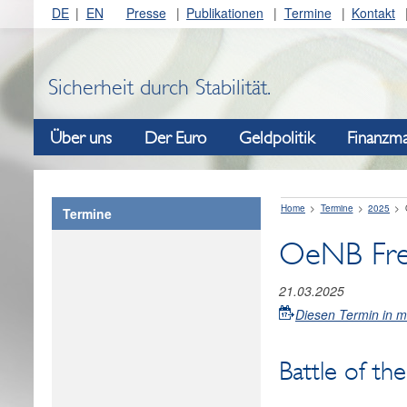
DE
EN
Presse
Publikationen
Termine
Kontakt
Sicherheit durch Stabilität.
Über uns
Der Euro
Geldpolitik
Finanzma
Home
Termine
2025
Termine
OeNB Frei
21.03.2025
Diesen Termin in 
Battle of th