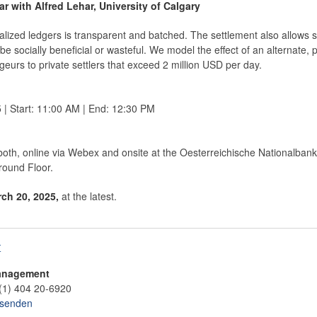
 with Alfred Lehar, University of Calgary
lized ledgers is transparent and batched. The settlement also allows se
be socially beneficial or wasteful. We model the effect of an alternate
eurs to private settlers that exceed 2 million USD per day.
 2025 | Start: 11:00 AM | End: 12:30 PM
both, online via Webex and onsite at the Oesterreichische Nationalban
round Floor.
ch 20, 2025,
at the latest.
t
anagement
(1) 404 20-6920
 senden