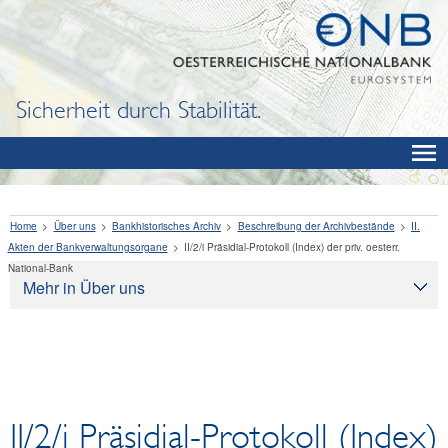
Sicherheit durch Stabilität.
Home
Über uns
Bankhistorisches Archiv
Beschreibung der Archivbestände
II.
Akten der Bankverwaltungsorgane
II/2/i Präsidial-Protokoll (Index) der priv. oesterr.
National-Bank
Mehr in Über uns
Über uns
Aufgaben
Organisation
Rechtliche Grundlagen
II/2/i Präsidial-Protokoll (Index)
Corporate Governance