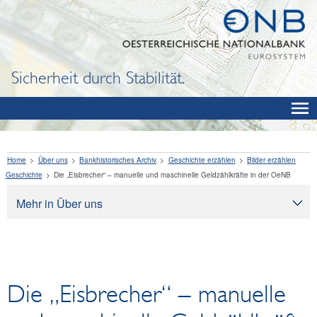
Sicherheit durch Stabilität.
Home
Über uns
Bankhistorisches Archiv
Geschichte erzählen
Bilder erzählen
Geschichte
Die „Eisbrecher“ – manuelle und maschinelle Geldzählkräfte in der OeNB
Mehr in Über uns
Über uns
Aufgaben
Organisation
Die „Eisbrecher“ – manuelle
Rechtliche Grundlagen
Corporate Governance