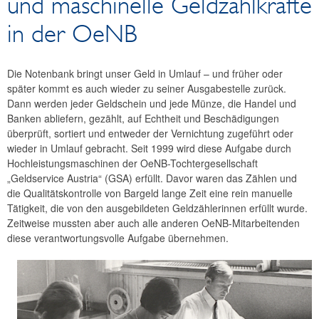
und maschinelle Geldzählkräfte
Jahresabschluss
in der OeNB
Unternehmensgeschichte
Bankhistorisches Archiv
Onlinesuche
Die Notenbank bringt unser Geld in Umlauf – und früher oder
später kommt es auch wieder zu seiner Ausgabestelle zurück.
Schriftliche Auskunft
Dann werden jeder Geldschein und jede Münze, die Handel und
Vor-Ort-Besuch
Banken abliefern, gezählt, auf Echtheit und Beschädigungen
Beschreibung der Archivbestände
überprüft, sortiert und entweder der Vernichtung zugeführt oder
wieder in Umlauf gebracht. Seit 1999 wird diese Aufgabe durch
Geschichte erzählen
Hochleistungsmaschinen der OeNB-Tochtergesellschaft
Bilder erzählen Geschichte
„Geldservice Austria“ (GSA) erfüllt. Davor waren das Zählen und
Briefe erzählen Geschichte
die Qualitätskontrolle von Bargeld lange Zeit eine rein manuelle
Bedeutende Persönlichkeiten
Tätigkeit, die von den ausgebildeten Geldzählerinnen erfüllt wurde.
Zeitweise mussten aber auch alle anderen OeNB-Mitarbeitenden
Geldmuseum
diese verantwortungsvolle Aufgabe übernehmen.
OeNB-Finanzbildung
Forschungsförderung
Kunst und Kultur