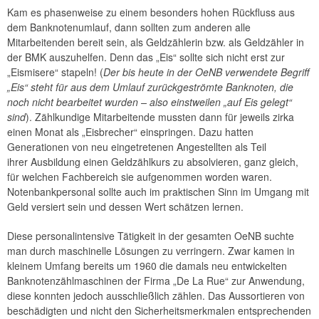
Kam es phasenweise zu einem besonders hohen Rückfluss aus
dem Banknotenumlauf, dann sollten zum anderen alle
Mitarbeitenden bereit sein, als Geldzählerin bzw. als Geldzähler in
der BMK auszuhelfen. Denn das „Eis“ sollte sich nicht erst zur
„Eismisere“ stapeln! (
Der bis heute in der OeNB verwendete Begriff
„Eis“ steht für aus dem Umlauf zurückgeströmte Banknoten, die
noch nicht bearbeitet wurden – also einstweilen „auf Eis gelegt“
sind
). Zählkundige Mitarbeitende mussten dann für jeweils zirka
einen Monat als „Eisbrecher“ einspringen. Dazu hatten
Generationen von neu eingetretenen Angestellten als Teil
ihrer Ausbildung einen Geldzählkurs zu absolvieren, ganz gleich,
für welchen Fachbereich sie aufgenommen worden waren.
Notenbankpersonal sollte auch im praktischen Sinn im Umgang mit
Geld versiert sein und dessen Wert schätzen lernen.
Diese personalintensive Tätigkeit in der gesamten OeNB suchte
man durch maschinelle Lösungen zu verringern. Zwar kamen in
kleinem Umfang bereits um 1960 die damals neu entwickelten
Banknotenzählmaschinen der Firma „De La Rue“ zur Anwendung,
diese konnten jedoch ausschließlich zählen. Das Aussortieren von
beschädigten und nicht den Sicherheitsmerkmalen entsprechenden