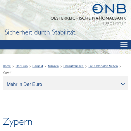
Sicherheit durch Stabilität.
Home
Der Euro
Bargeld
Münzen
Umlaufmünzen
Die nationalen Seiten
Zypern
Mehr in Der Euro
Der Euro
Bargeld
Banknoten
Zypern
Münzen
Umlaufmünzen