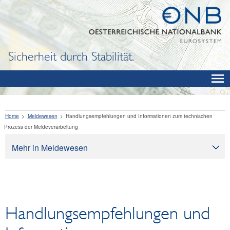
Sicherheit durch Stabilität.
Home
Meldewesen
Handlungsempfehlungen und Informationen zum technischen
Prozess der Meldeverarbeitung
Mehr in Meldewesen
Meldewesen
Meldepflichtabfrage
Meldebestimmungen
Handlungsempfehlungen und
Datenaustausch
Gemeinsames Meldewesen-Datenmodell