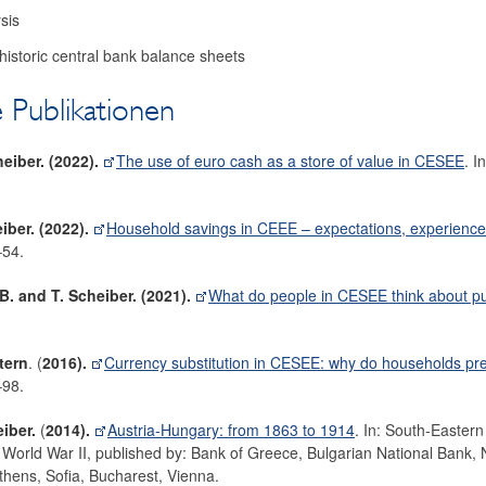
sis
 historic central bank balance sheets
 Publikationen
heiber. (2022).
The use of euro cash as a store of value in CESEE
. 
iber. (2022).
Household savings in CEEE – expectations, experienc
–54.
 B. and T. Scheiber. (2021).
What do people in CESEE think about pu
tern
. (
2016).
Currency substitution in CESEE: why do households pr
–98.
iber.
(
2014).
Austria-Hungary: from 1863 to 1914
. In: South-Easter
 World War II, published by: Bank of Greece, Bulgarian National Bank,
thens, Sofia, Bucharest, Vienna.