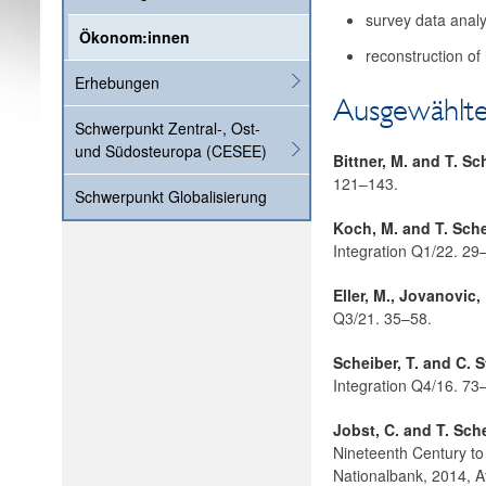
survey data analy
Ökonom:innen
reconstruction of
Erhebungen
Ausgewählte
Schwerpunkt Zentral-, Ost-
und Südosteuropa (CESEE)
Bittner, M. and T. Sc
121–143.
Schwerpunkt Globalisierung
Koch, M. and T. Sche
Integration Q1/22. 29
Eller, M., Jovanovic,
Q3/21. 35–58.
Scheiber, T. and C. S
Integration Q4/16. 73
Jobst, C. and T. Sche
Nineteenth Century to
Nationalbank, 2014, A