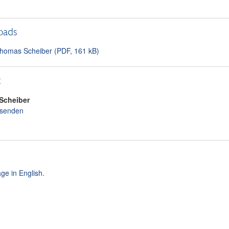
oads
homas Scheiber (PDF, 161 kB)
t
Scheiber
 senden
ge in English.