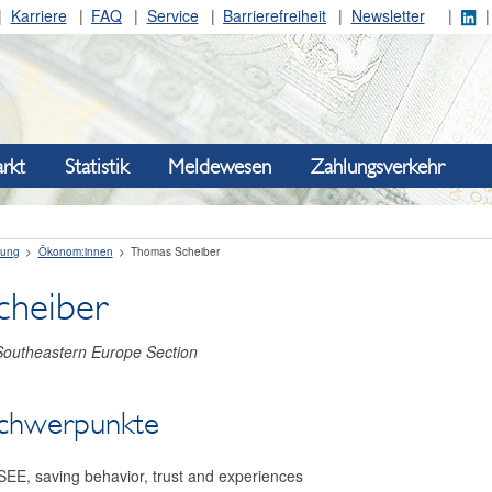
Karriere
FAQ
Service
Barrierefreiheit
Newsletter
rkt
Statistik
Meldewesen
Zahlungsverkehr
hung
Ökonom:innen
Thomas Scheiber
cheiber
Southeastern Europe Section
schwerpunkte
SEE, saving behavior, trust and experiences