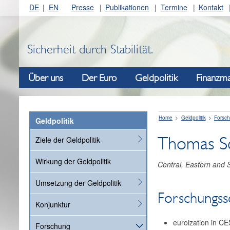
DE
EN
Presse
Publikationen
Termine
Kontakt
Sicherheit durch Stabilität.
Über uns
Der Euro
Geldpolitik
Finanzma
Home
Geldpolitik
Forsc
Geldpolitik
Thomas S
Ziele der Geldpolitik
Wirkung der Geldpolitik
Central, Eastern and 
Umsetzung der Geldpolitik
Forschungs
Konjunktur
euroization in CE
Forschung