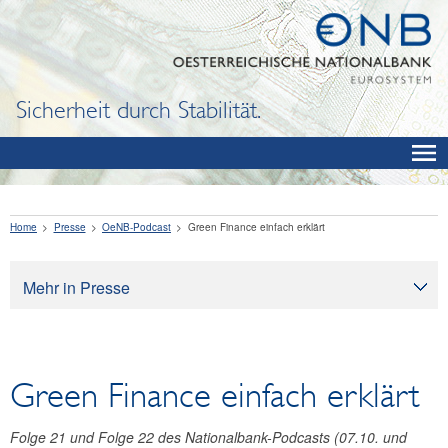
Sicherheit durch Stabilität.
Home
Presse
OeNB-Podcast
Green Finance einfach erklärt
Mehr in Presse
Presse
Pressearchiv
Green Finance einfach erklärt
OeNB aktuell
OeNB-Blog
Folge 21 und Folge 22 des Nationalbank-Podcasts (07.10. und
OeNB-Podcast