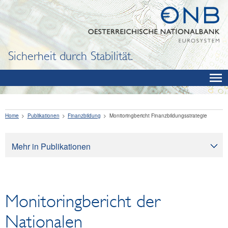
Sicherheit durch Stabilität.
Home
Publikationen
Finanzbildung
Monitoringbericht Finanzbildungsstrategie
Mehr in Publikationen
Publikationen
Oesterreichische Nationalbank
Monitoringbericht der
Bargeld
Finanzbildung
Nationalen
Financial Literacy Evaluation Series