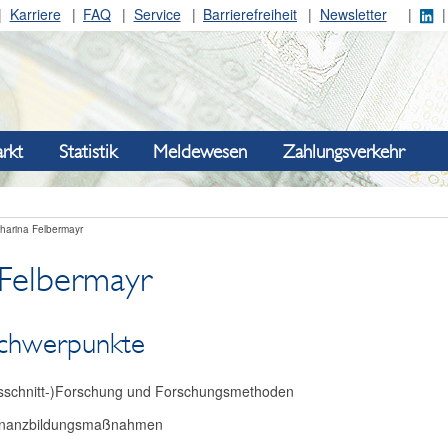
Karriere
FAQ
Service
Barrierefreiheit
Newsletter
rkt
Statistik
Meldewesen
Zahlungsverkehr
harina Felbermayr
 Felbermayr
schwerpunkte
gsschnitt-)Forschung und Forschungsmethoden
Finanzbildungsmaßnahmen