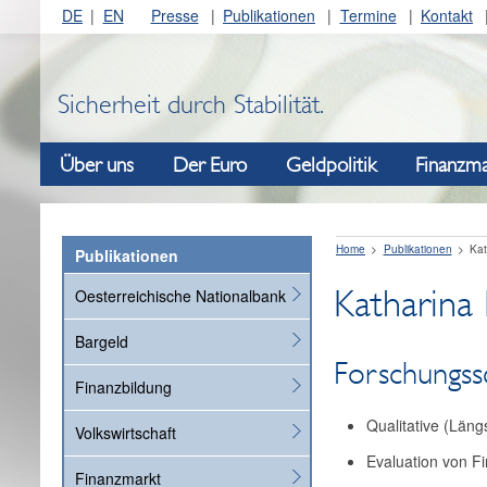
DE
EN
Presse
Publikationen
Termine
Kontakt
Sicherheit durch Stabilität.
Über uns
Der Euro
Geldpolitik
Finanzma
Home
Publikationen
Kat
Publikationen
Katharina
Oesterreichische Nationalbank
Bargeld
Forschungs
Finanzbildung
Qualitative (Län
Volkswirtschaft
Evaluation von 
Finanzmarkt