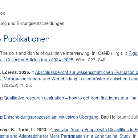
ion
ung und Bildungsentscheidungen
 Publikationen
The do´s and don’ts of qualitative interviewing. In: OeNB (Hrg.).
Rigo
y – Collected Articles from 2024–2025
. Wien. 227‒240.
. Lorenz. 2025.
Abschlussbericht zur wissenschaftlichen Evaluation de
, Verbraucher:innen- und Wertebildung in niederösterreichischen Lan
g (2025/2). 1‒55.
Qualitative research evaluation – how to get from first ideas to a final
Entscheidungsprozesse am inklusiven Übergang
. Bad Heilbrunn: Juli
ayr, K., Todd, L. 2023.
Involving Young People with Disabilities in 
ions and Adaptations for More Participation in a Longitudinal Study
. In