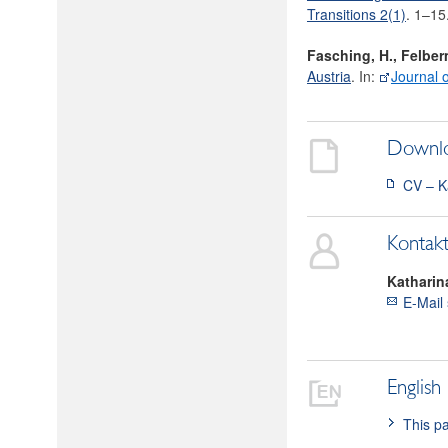
Transitions 2(1)
. 1–15
Fasching, H., Felber
Austria
. In:
Journal o
Downl
CV – K
Kontak
Katharin
E-Mail
English
This pa