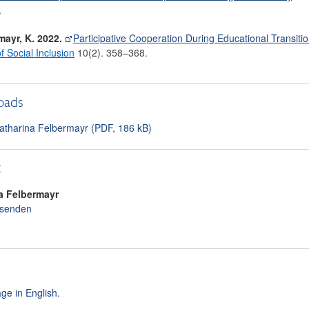
.
mayr, K. 2022.
Participative Cooperation During Educational Transition
f Social Inclusion
10(2). 358–368.
oads
atharina Felbermayr (PDF, 186 kB)
t
a
Felbermayr
 senden
ge in English.