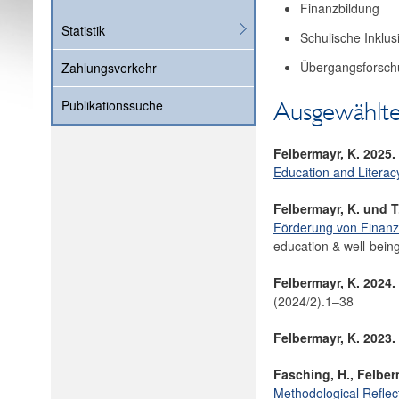
Finanzbildung
Statistik
Schulische Inklus
Übergangsforsch
Zahlungsverkehr
Publikationssuche
Ausgewählte
Felbermayr, K. 2025.
Education and Literac
Felbermayr, K. und T
Förderung von Finanz-
education & well-bein
Felbermayr, K. 2024.
(2024/2).1‒38
Felbermayr, K. 2023.
Fasching, H., Felberm
Methodological Reflect