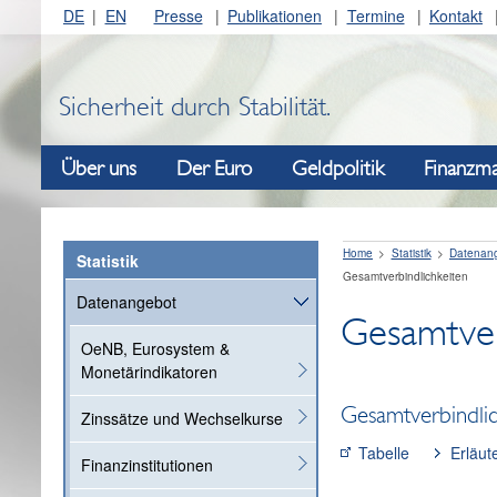
DE
EN
Presse
Publikationen
Termine
Kontakt
Sicherheit durch Stabilität.
Über uns
Der Euro
Geldpolitik
Finanzma
Home
Statistik
Datenan
Statistik
Gesamtverbindlichkeiten
Datenangebot
Gesamtver
OeNB, Eurosystem &
Monetärindikatoren
Gesamtverbindlic
Zinssätze und Wechselkurse
Tabelle
Erläut
Finanzinstitutionen