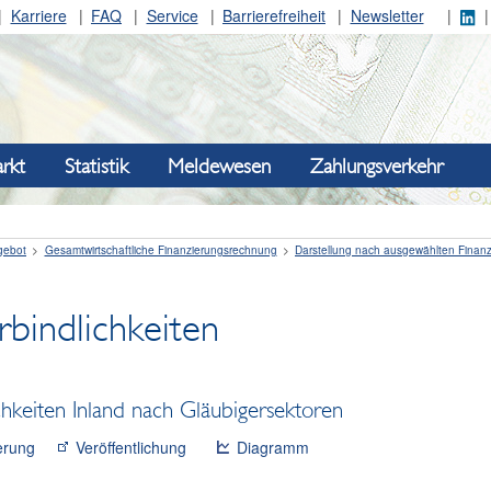
Karriere
FAQ
Service
Barrierefreiheit
Newsletter
rkt
Statistik
Meldewesen
Zahlungsverkehr
gebot
Gesamtwirtschaftliche Finanzierungsrechnung
Darstellung nach ausgewählten Finan
bindlichkeiten
hkeiten Inland nach Gläubigersektoren
erung
Veröffentlichung
Diagramm