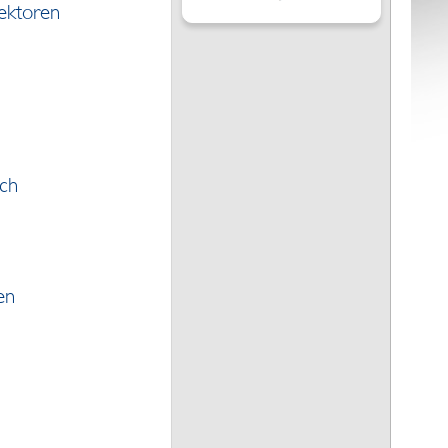
ektoren
ach
en