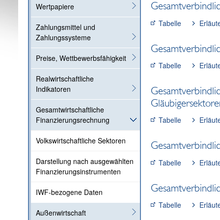
Gesamtverbindlic
Wertpapiere
Tabelle
Erläut
Zahlungsmittel und
Zahlungssysteme
Gesamtverbindlic
Preise, Wettbewerbsfähigkeit
Tabelle
Erläut
Realwirtschaftliche
Indikatoren
Gesamtverbindlic
Gläubigersektore
Gesamtwirtschaftliche
Finanzierungsrechnung
Tabelle
Erläut
Volkswirtschaftliche Sektoren
Gesamtverbindlic
Darstellung nach ausgewählten
Tabelle
Erläut
Finanzierungsinstrumenten
Gesamtverbindlic
IWF-bezogene Daten
Tabelle
Erläut
Außenwirtschaft