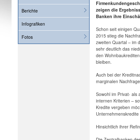
Firmenkundengeschäf
zeigen die Ergebniss
Berichte
Banken ihre Einschä
Infografiken
Schon seit einigen Qua
2015 stieg die Nachfr
Fotos
zweiten Quartal – im 
sehr deutlich das nie
den Wohnbaukrediten w
bleiben.
Auch bei der Kreditna
marginalen Nachfrager
Sowohl im Privat- als 
internen Kriterien – 
Kredite vergeben möcht
Unternehmenskredite i
Hinsichtlich ihrer Re
Die Zentralbanken de