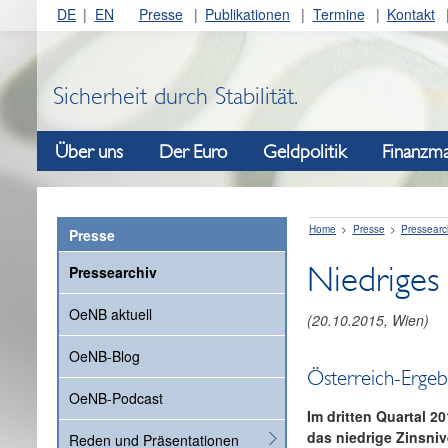
DE
EN
Presse
Publikationen
Termine
Kontakt
Sicherheit durch Stabilität.
Über uns
Der Euro
Geldpolitik
Finanzma
Home
Presse
Pressearc
Presse
Niedriges 
Pressearchiv
OeNB aktuell
(
20.10.2015
, Wien)
OeNB-Blog
Österreich-Erge
OeNB-Podcast
Im dritten Quartal 
das niedrige Zinsni
Reden und Präsentationen