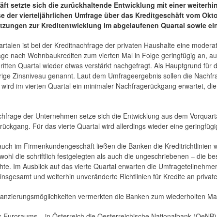
t setzte sich die zurückhaltende Entwicklung mit einer weiterhin
e der vierteljährlichen Umfrage über das Kreditgeschäft vom Okto
tzungen zur Kreditentwicklung im abgelaufenen Quartal sowie ein
rtalen ist bei der Kreditnachfrage der privaten Haushalte eine moderat
age nach Wohnbaukrediten zum vierten Mal in Folge geringfügig an, a
dritten Quartal wieder etwas verstärkt nachgefragt. Als Hauptgrund fü
drige Zinsniveau genannt. Laut dem Umfrageergebnis sollen die Nachfra
ird im vierten Quartal ein minimaler Nachfragerückgang erwartet, di
chfrage der Unternehmen setze sich die Entwicklung aus dem Vorquartal
ückgang. Für das vierte Quartal wird allerdings wieder eine geringfüg
auch im Firmenkundengeschäft ließen die Banken die Kreditrichtlinien w
sowohl die schriftlich festgelegten als auch die ungeschriebenen – die
e. Im Ausblick auf das vierte Quartal erwarten die Umfrageteilnehmer e
nsgesamt und weiterhin unveränderte Richtlinien für Kredite an privat
finanzierungsmöglichkeiten vermerkten die Banken zum wiederholten Ma
s Euroraums – in Österreich die Oesterreichische Nationalbank (OeNB