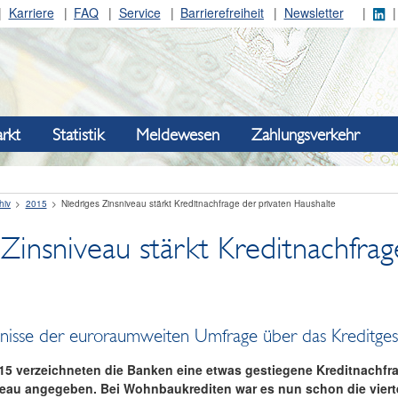
Karriere
FAQ
Service
Barrierefreiheit
Newsletter
rkt
Statistik
Meldewesen
Zahlungsverkehr
hiv
2015
Niedriges Zinsniveau stärkt Kreditnachfrage der privaten Haushalte
Zinsniveau stärkt Kreditnachfra
bnisse der euroraumweiten Umfrage über das Kreditg
2015 verzeichneten die Banken eine etwas gestiegene Kreditnachfr
veau angegeben. Bei Wohnbaukrediten war es nun schon die viert