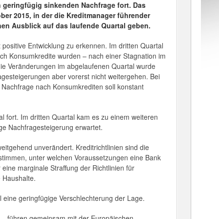
 geringfügig sinkenden Nachfrage fort. Das
ber 2015, in der die Kreditmanager führender
en Ausblick auf das laufende Quartal geben.
 positive Entwicklung zu erkennen. Im dritten Quartal
uch Konsumkredite wurden – nach einer Stagnation im
r die Veränderungen im abgelaufenen Quartal wurde
gesteigerungen aber vorerst nicht weitergehen. Bei
e Nachfrage nach Konsumkrediten soll konstant
 fort. Im dritten Quartal kam es zu einem weiteren
ige Nachfragesteigerung erwartet.
eitgehend unverändert. Kreditrichtlinien sind die
 bestimmen, unter welchen Voraussetzungen eine Bank
ine marginale Straffung der Richtlinien für
e Haushalte.
l eine geringfügige Verschlechterung der Lage.
) – führen gemeinsam mit der Europäischen