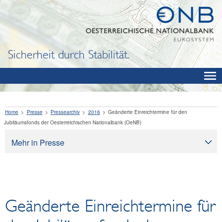
Sicherheit durch Stabilität.
Home
Presse
Pressearchiv
2016
Geänderte Einreichtermine für den
Jubiläumsfonds der Oesterreichischen Nationalbank (OeNB)
Mehr in Presse
Presse
Pressearchiv
OeNB aktuell
Geänderte Einreichtermine für
OeNB-Blog
OeNB-Podcast