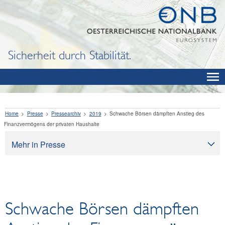
Sicherheit durch Stabilität.
Home
Presse
Pressearchiv
2019
Schwache Börsen dämpften Anstieg des
Finanzvermögens der privaten Haushalte
Mehr in Presse
Presse
Pressearchiv
OeNB aktuell
Schwache Börsen dämpften
OeNB-Blog
OeNB-Podcast