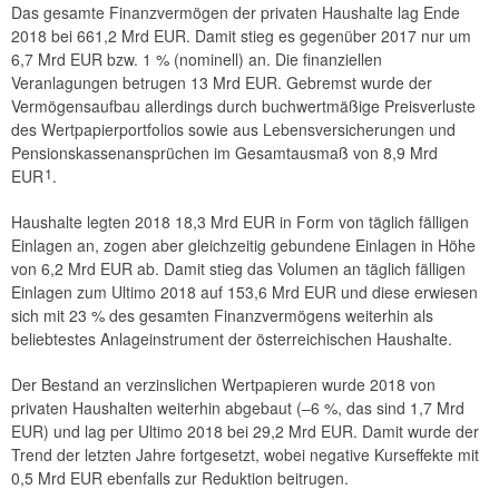
Das gesamte Finanzvermögen der privaten Haushalte lag Ende
2018 bei 661,2 Mrd EUR. Damit stieg es gegenüber 2017 nur um
6,7 Mrd EUR bzw. 1 % (nominell) an. Die finanziellen
Veranlagungen betrugen 13 Mrd EUR. Gebremst wurde der
Vermögensaufbau allerdings durch buchwertmäßige Preisverluste
des Wertpapierportfolios sowie aus Lebensversicherungen und
Pensionskassenansprüchen im Gesamtausmaß von 8,9 Mrd
1
EUR
.
Haushalte legten 2018 18,3 Mrd EUR in Form von täglich fälligen
Einlagen an, zogen aber gleichzeitig gebundene Einlagen in Höhe
von 6,2 Mrd EUR ab. Damit stieg das Volumen an täglich fälligen
Einlagen zum Ultimo 2018 auf 153,6 Mrd EUR und diese erwiesen
sich mit 23 % des gesamten Finanzvermögens weiterhin als
beliebtestes Anlageinstrument der österreichischen Haushalte.
Der Bestand an verzinslichen Wertpapieren wurde 2018 von
privaten Haushalten weiterhin abgebaut (–6 %, das sind 1,7 Mrd
EUR) und lag per Ultimo 2018 bei 29,2 Mrd EUR. Damit wurde der
Trend der letzten Jahre fortgesetzt, wobei negative Kurseffekte mit
0,5 Mrd EUR ebenfalls zur Reduktion beitrugen.