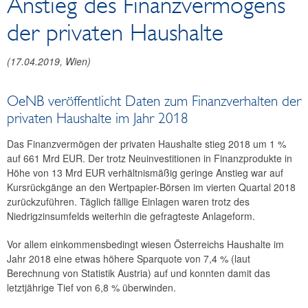
Anstieg des Finanzvermögens
Reden und Präsentationen
der privaten Haushalte
Berichte
Infografiken
(
17.04.2019
, Wien)
Fotos
OeNB veröffentlicht Daten zum Finanzverhalten der
privaten Haushalte im Jahr 2018
Das Finanzvermögen der privaten Haushalte stieg 2018 um 1 %
auf 661 Mrd EUR. Der trotz Neuinvestitionen in Finanzprodukte in
Höhe von 13 Mrd EUR verhältnismäßig geringe Anstieg war auf
Kursrückgänge an den Wertpapier-Börsen im vierten Quartal 2018
zurückzuführen. Täglich fällige Einlagen waren trotz des
Niedrigzinsumfelds weiterhin die gefragteste Anlageform.
Vor allem einkommensbedingt wiesen Österreichs Haushalte im
Jahr 2018 eine etwas höhere Sparquote von 7,4 % (laut
Berechnung von Statistik Austria) auf und konnten damit das
letztjährige Tief von 6,8 % überwinden.