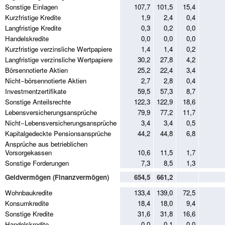
Sonstige Einlagen
107,7
101,5
15,4
Kurzfristige Kredite
1,9
2,4
0,4
Langfristige Kredite
0,3
0,2
0,0
Handelskredite
0,0
0,0
0,0
Kurzfristige verzinsliche Wertpapiere
1,4
1,4
0,2
Langfristige verzinsliche Wertpapiere
30,2
27,8
4,2
Börsennotierte Aktien
25,2
22,4
3,4
Nicht−börsennotierte Aktien
2,7
2,8
0,4
Investmentzertifikate
59,5
57,3
8,7
Sonstige Anteilsrechte
122,3
122,9
18,6
Lebensversicherungsansprüche
79,9
77,2
11,7
Nicht−Lebensversicherungsansprüche
3,4
3,4
0,5
Kapitalgedeckte Pensionsansprüche
44,2
44,8
6,8
Ansprüche aus betrieblichen
Vorsorgekassen
10,6
11,5
1,7
Sonstige Forderungen
7,3
8,5
1,3
Geldvermögen (Finanzvermögen)
654,5
661,2
Wohnbaukredite
133,4
139,0
72,5
Konsumkredite
18,4
18,0
9,4
Sonstige Kredite
31,6
31,8
16,6
Handelskredite
0,0
0,1
0,0