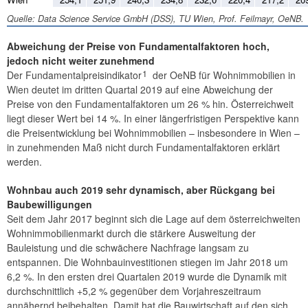
Quelle: Data Science Service GmbH (DSS), TU Wien, Prof. Feilmayr, OeNB.
Abweichung der Preise von Fundamentalfaktoren hoch,
jedoch nicht weiter zunehmend
1
Der Fundamentalpreisindikator
der OeNB für Wohnimmobilien in
Wien deutet im dritten Quartal 2019 auf eine Abweichung der
Preise von den Fundamentalfaktoren um 26 % hin. Österreichweit
liegt dieser Wert bei 14 %. In einer längerfristigen Perspektive kann
die Preisentwicklung bei Wohnimmobilien – insbesondere in Wien –
in zunehmenden Maß nicht durch Fundamentalfaktoren erklärt
werden.
Wohnbau auch 2019 sehr dynamisch, aber Rückgang bei
Baubewilligungen
Seit dem Jahr 2017 beginnt sich die Lage auf dem österreichweiten
Wohnimmobilienmarkt durch die stärkere Ausweitung der
Bauleistung und die schwächere Nachfrage langsam zu
entspannen. Die Wohnbauinvestitionen stiegen im Jahr 2018 um
6,2 %. In den ersten drei Quartalen 2019 wurde die Dynamik mit
durchschnittlich +5,2 % gegenüber dem Vorjahreszeitraum
annähernd beibehalten. Damit hat die Bauwirtschaft auf den sich