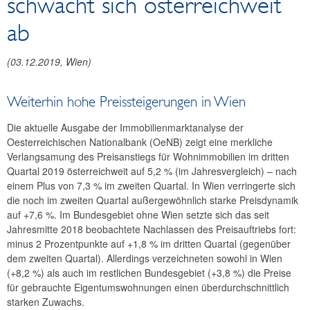
schwächt sich österreichweit
Reden und Präsentationen
ab
Berichte
Infografiken
(
03.12.2019
, Wien)
Fotos
Weiterhin hohe Preissteigerungen in Wien
Die aktuelle Ausgabe der Immobilienmarktanalyse der
Oesterreichischen Nationalbank (OeNB) zeigt eine merkliche
Verlangsamung des Preisanstiegs für Wohnimmobilien im dritten
Quartal 2019 österreichweit auf 5,2 % (im Jahresvergleich) – nach
einem Plus von 7,3 % im zweiten Quartal. In Wien verringerte sich
die noch im zweiten Quartal außergewöhnlich starke Preisdynamik
auf +7,6 %. Im Bundesgebiet ohne Wien setzte sich das seit
Jahresmitte 2018 beobachtete Nachlassen des Preisauftriebs fort:
minus 2 Prozentpunkte auf +1,8 % im dritten Quartal (gegenüber
dem zweiten Quartal). Allerdings verzeichneten sowohl in Wien
(+8,2 %) als auch im restlichen Bundesgebiet (+3,8 %) die Preise
für gebrauchte Eigentumswohnungen einen überdurchschnittlich
starken Zuwachs.