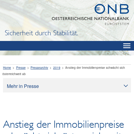
Sicherheit durch Stabilität.
Home
Presse
Pressearchiv
2019
Anstieg der Immobilienpreise schwächt sich
österreichweit ab
Mehr in Presse
Presse
Pressearchiv
OeNB aktuell
Anstieg der Immobilienpreise
OeNB-Blog
OeNB-Podcast