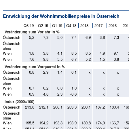
Entwicklung der Wohnimmobilienpreise in Österreich
Q3 19
Q2 19
Q1 19
Q4 18
2018
2017
2016
201
Veränderung zum Vorjahr in %
Österreich
5,2
7,3
5,0
7,4
6,9
3,8
7,3
Österreich
ohne
Wien
1,8
3,8
4,1
8,5
8,5
4,9
9,1
5
Wien
7,6
9,8
5,5
6,7
5,2
1,5
3,8
2
Veränderung zum Vorquartal in %
Österreich
0,8
2,9
1,4
0,1
x
x
x
Österreich
ohne
Wien
0,7
0,2
0,0
1,0
x
x
x
Wien
0,9
4,8
2,3
-0,6
x
x
x
Index (2000=100)
Österreich
213,8
212,1
206,1
203,3
200,1
187,2
180,4
16
Österreich
ohne
Wien
195,5
194,2
193,8
193,9
189,8
174,9
166,7
15
Wien
254,1
251,9
240,3
234,8
232,0
220,4
217,2
20