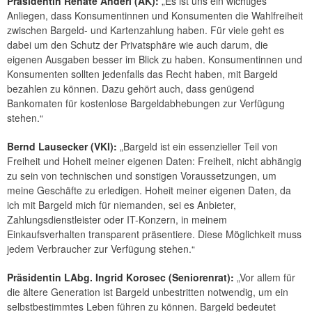
Präsidentin Renate Anderl (AK):
„Es ist uns ein wichtiges
Anliegen, dass Konsumentinnen und Konsumenten die Wahlfreiheit
zwischen Bargeld- und Kartenzahlung haben. Für viele geht es
dabei um den Schutz der Privatsphäre wie auch darum, die
eigenen Ausgaben besser im Blick zu haben. Konsumentinnen und
Konsumenten sollten jedenfalls das Recht haben, mit Bargeld
bezahlen zu können. Dazu gehört auch, dass genügend
Bankomaten für kostenlose Bargeldabhebungen zur Verfügung
stehen.“
Bernd Lausecker (VKI):
„Bargeld ist ein essenzieller Teil von
Freiheit und Hoheit meiner eigenen Daten: Freiheit, nicht abhängig
zu sein von technischen und sonstigen Voraussetzungen, um
meine Geschäfte zu erledigen. Hoheit meiner eigenen Daten, da
ich mit Bargeld mich für niemanden, sei es Anbieter,
Zahlungsdienstleister oder IT-Konzern, in meinem
Einkaufsverhalten transparent präsentiere. Diese Möglichkeit muss
jedem Verbraucher zur Verfügung stehen.“
Präsidentin LAbg. Ingrid Korosec (Seniorenrat):
„Vor allem für
die ältere Generation ist Bargeld unbestritten notwendig, um ein
selbstbestimmtes Leben führen zu können. Bargeld bedeutet