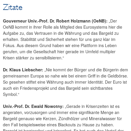
Zitate
Gouverneur Univ.-Prof. Dr. Robert Holzmann (OeNB):
„Der
OeNB kommt in ihrer Rolle als Mitglied des Eurosystems hier die
Aufgabe zu, das Vertrauen in die Währung und das Bargeld zu
erhalten. Stabilität und Sicherheit stehen für uns ganz klar im
Fokus. Aus diesem Grund haben wir eine Plattform ins Leben
gerufen, um die Gesellschaft hier gerade im Umfeld multipler
Krisen stärker zu sensibilisieren.“
Dr. Klaus Liebscher:
„Nie kommt der Bürger und die Bürgerin dem
gemeinsamen Europa so nahe wie bei einem Griff in die Geldbörse.
So gesehen stiftet eine Währung auch immer Identität. Der Euro ist
auch ein Friedensprojekt und das Bargeld sein sichtbarstes
Symbol.“
Univ.-Prof. Dr. Ewald Nowotny:
„Gerade in Krisenzeiten ist es
angeraten, vorzusorgen und immer eine signifikante Menge an
Bargeld genauso wie Kerzen, Zündhölzer und Mineralwasser für
den Fall beispielsweise eines Blackouts zu Hause zu haben.
Bargeld ist barrierefrei und krisenfest. Es hat auch den Vorteil der